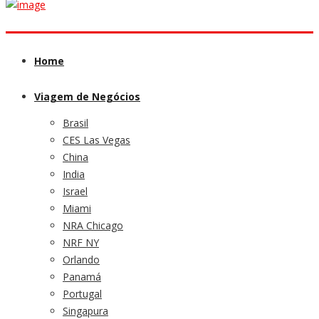
Home
Viagem de Negócios
Brasil
CES Las Vegas
China
India
Israel
Miami
NRA Chicago
NRF NY
Orlando
Panamá
Portugal
Singapura