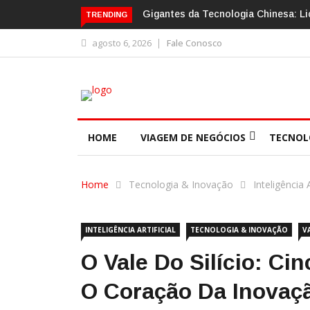
Gigantes da Tecnologia Chinesa: Li
TRENDING
agosto 6, 2026
Fale Conosco
HOME
VIAGEM DE NEGÓCIOS
TECNOL
Home
Tecnologia & Inovação
Inteligência A
INTELIGÊNCIA ARTIFICIAL
TECNOLOGIA & INOVAÇÃO
V
O Vale Do Silício: C
O Coração Da Inovaç