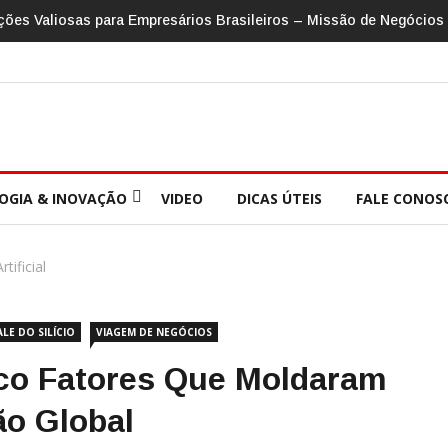
ções Valiosas para Empresários Brasileiros – Missão de Negócios
OGIA & INOVAÇÃO
VIDEO
DICAS ÚTEIS
FALE CONOS
rtificial
ALE DO SILÍCIO
VIAGEM DE NEGÓCIOS
inco Fatores Que Moldaram
ão Global