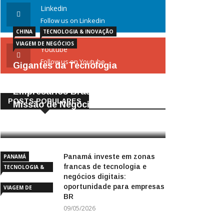
Linkedin
Follow us on Linkedin
CHINA
TECNOLOGIA & INOVAÇÃO
VIAGEM DE NEGÓCIOS
Youtube
Follow us on Youtube
Gigantes da Tecnologia
Chinesa: Lições Valiosas para
Empresários Brasileiros –
POSTS POPULARES
Missão de Negócios China
25/04/2026
Panamá investe em zonas
PANAMÁ
francas de tecnologia e
TECNOLOGIA &
negócios digitais:
INOVAÇÃO
oportunidade para empresas
VIAGEM DE
BR
NEGÓCIOS
09/05/2026