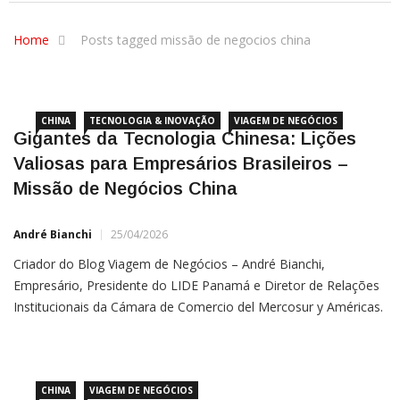
Home
Posts tagged missão de negocios china
CHINA
TECNOLOGIA & INOVAÇÃO
VIAGEM DE NEGÓCIOS
Gigantes da Tecnologia Chinesa: Lições
Valiosas para Empresários Brasileiros –
Missão de Negócios China
André Bianchi
25/04/2026
Criador do Blog Viagem de Negócios – André Bianchi,
Empresário, Presidente do LIDE Panamá e Diretor de Relações
Institucionais da Cámara de Comercio del Mercosur y Américas.
Bianchi atua nos EUA, China, Israel e Panamá desde
20213 Linkedin André Bianchi | Instagram André Bianchi As
CHINA
VIAGEM DE NEGÓCIOS