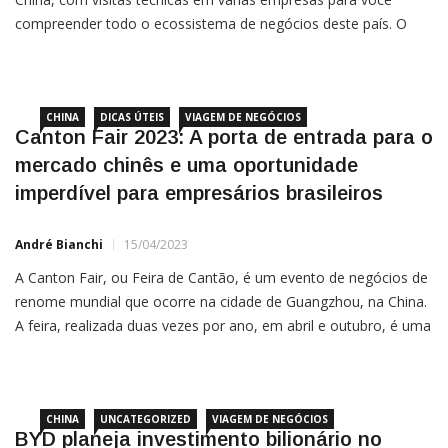
compreender todo o ecossistema de negócios deste país. O
grupo de novembro serão mais de 30 empresários participando,
confira abaixo: Para mais informações sobre as imersões
internacionais de negócios a China, Panamá, Estados Unidos,
Índia e […]
CHINA
DICAS ÚTEIS
VIAGEM DE NEGÓCIOS
Canton Fair 2023: A porta de entrada para o
mercado chinês e uma oportunidade
imperdível para empresários brasileiros
André Bianchi
15/04/2023
A Canton Fair, ou Feira de Cantão, é um evento de negócios de
renome mundial que ocorre na cidade de Guangzhou, na China.
A feira, realizada duas vezes por ano, em abril e outubro, é uma
plataforma inestimável para empresários brasileiros que
buscam estabelecer parcerias comerciais e ampliar seus
horizontes de mercado. Neste artigo, exploraremos […]
CHINA
UNCATEGORIZED
VIAGEM DE NEGÓCIOS
BYD planeja investimento bilionário no