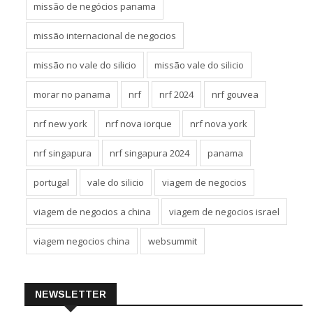
missão de negócios panama
missão internacional de negocios
missão no vale do silicio
missão vale do silicio
morar no panama
nrf
nrf 2024
nrf gouvea
nrf new york
nrf nova iorque
nrf nova york
nrf singapura
nrf singapura 2024
panama
portugal
vale do silicio
viagem de negocios
viagem de negocios a china
viagem de negocios israel
viagem negocios china
websummit
NEWSLETTER