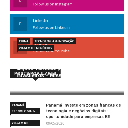
Follow us on Instagram
Linkedin
Follow us on Linkedin
CHINA
TECNOLOGIA & INOVAÇÃO
Youtube
VIAGEM DE NEGÓCIOS
Follow us on Youtube
Gigantes da Tecnologia Chinesa:
Lições Valiosas para Empresários
POSTS POPULARES
Brasileiros – Missão de Negócios China
25/04/2026
Panamá investe em zonas francas de
PANAMÁ
tecnologia e negócios digitais:
TECNOLOGIA &
oportunidade para empresas BR
INOVAÇÃO
VIAGEM DE
09/05/2026