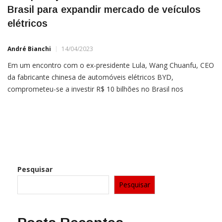
Brasil para expandir mercado de veículos
elétricos
André Bianchi
14/04/2023
Em um encontro com o ex-presidente Lula, Wang Chuanfu, CEO
da fabricante chinesa de automóveis elétricos BYD,
comprometeu-se a investir R$ 10 bilhões no Brasil nos
próximos três anos. A empresa pretende verticalizar a produção
de veículos elétricos, incluindo a mineração de lítio para a
fabricação de baterias. A reunião também abordou a
possibilidade de […]
Pesquisar
Pesquisar