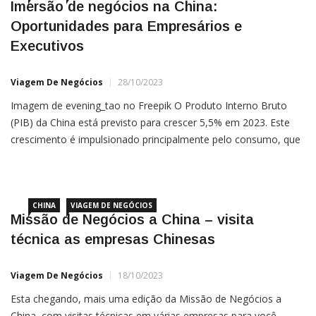
Imersão de negócios na China:
Oportunidades para Empresários e
Executivos
Viagem De Negócios
28/10/2023
Imagem de evening_tao no Freepik O Produto Interno Bruto
(PIB) da China está previsto para crescer 5,5% em 2023. Este
crescimento é impulsionado principalmente pelo consumo, que
é essencial para a recuperação econômica do país após a
pandemia. Consumo como Motor de Crescimento Os gastos
finais do consumidor no segundo trimestre de 2023
impulsionaram o […]
CHINA
VIAGEM DE NEGÓCIOS
Missão de Negócios a China – visita
técnica as empresas Chinesas
Viagem De Negócios
18/10/2023
Esta chegando, mais uma edição da Missão de Negócios a
China, com visitas técnicas em várias empresas para você