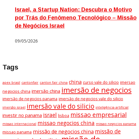
Israel, a Startup Nation: Descubra o Motivo
por Trás do Fenômeno Tecnológico – Missão
de Negócios Israel
09/05/2026
Tags
china
curso vale do silicio
imersao
apex brasil
cantonfair
canton fair china
imersão de negocios
imersão china
negocios china
imersão de negocios panama
imersão de negocios vale do silicio
imersão vale do silicio
imersão israel
inteligência artificial
missao empresarial
israel
investir no panama
lisboa
missao negocios china
missao internacional
missao negocios panama
missão de
missão de negocios china
missao panama