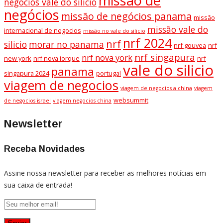
missão de
negocios vale do silicio
negócios
missão de negócios panama
missão
missão vale do
internacional de negocios
missão no vale do silicio
nrf 2024
nrf
silicio
morar no panama
nrf gouvea
nrf
nrf singapura
nrf nova york
new york
nrf nova iorque
nrf
vale do silicio
panama
singapura 2024
portugal
viagem de negocios
viagem de negocios a china
viagem
websummit
de negocios israel
viagem negocios china
Newsletter
Receba Novidades
Assine nossa newsletter para receber as melhores notícias em
sua caixa de entrada!