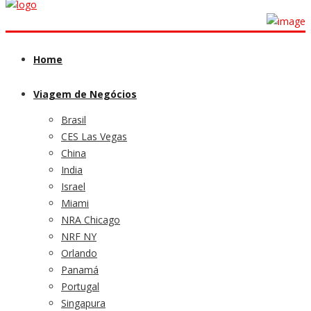
Home
Viagem de Negócios
Brasil
CES Las Vegas
China
India
Israel
Miami
NRA Chicago
NRF NY
Orlando
Panamá
Portugal
Singapura