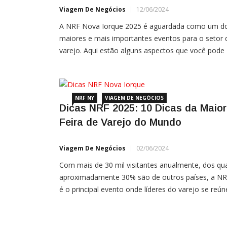
Viagem De Negócios
12/06/2024
A NRF Nova Iorque 2025 é aguardada como um d
maiores e mais importantes eventos para o setor 
varejo. Aqui estão alguns aspectos que você pode
esperar: Inovações Tecnológicas: Demonstrações
das mais recentes tecnologias em inteligência
artificial, machine learning, realidade
aumentada/virtual, blockchain, e-commerce e
NRF NY
VIAGEM DE NEGÓCIOS
Dicas NRF 2025: 10 Dicas da Maior
automação. Espera-se que empresas líderes no se
Feira de Varejo do Mundo
Viagem De Negócios
02/06/2024
Com mais de 30 mil visitantes anualmente, dos qu
aproximadamente 30% são de outros países, a N
é o principal evento onde líderes do varejo se reú
para debater o futuro e os desafios do setor. O t
da última edição foi “Make it Matter”, ou, em
português, “faça valer a pena”. Ao todo, cinco […]