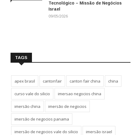
Tecnológico – Missão de Negócios
NEGÓCIOS
Israel
09/05/2026
TAGS
apex brasil
cantonfair
canton fair china
china
curso vale do silicio
imersao negocios china
imersão china
imersão de negocios
imersão de negocios panama
imersão de negocios vale do silicio
imersão israel