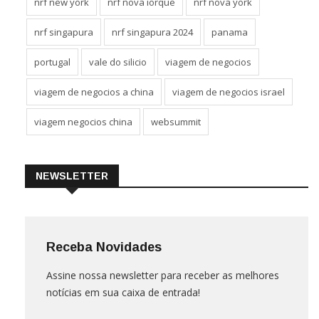
nrf new york
nrf nova iorque
nrf nova york
nrf singapura
nrf singapura 2024
panama
portugal
vale do silicio
viagem de negocios
viagem de negocios a china
viagem de negocios israel
viagem negocios china
websummit
NEWSLETTER
Receba Novidades
Assine nossa newsletter para receber as melhores
notícias em sua caixa de entrada!