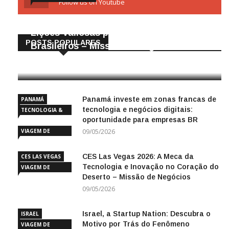
Follow us on Youtube
Gigantes da Tecnologia Chinesa:
Lições Valiosas para Empresários
POSTS POPULARES
Brasileiros – Missão de Negócios China
25/04/2026
Panamá investe em zonas francas de
PANAMÁ
tecnologia e negócios digitais:
TECNOLOGIA &
oportunidade para empresas BR
INOVAÇÃO
VIAGEM DE
09/05/2026
NEGÓCIOS
CES Las Vegas 2026: A Meca da
CES LAS VEGAS
Tecnologia e Inovação no Coração do
VIAGEM DE
Deserto – Missão de Negócios
NEGÓCIOS
09/05/2026
Israel, a Startup Nation: Descubra o
ISRAEL
Motivo por Trás do Fenômeno
VIAGEM DE