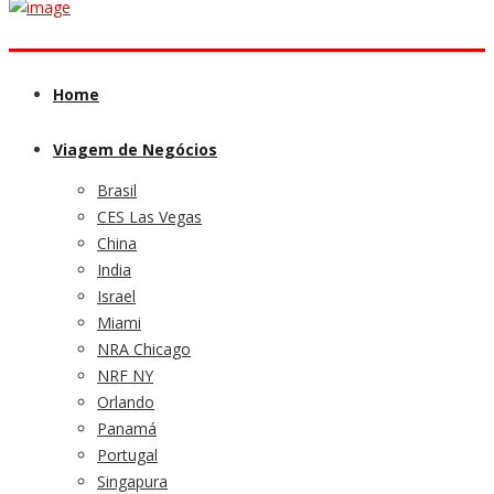
Home
Viagem de Negócios
Brasil
CES Las Vegas
China
India
Israel
Miami
NRA Chicago
NRF NY
Orlando
Panamá
Portugal
Singapura