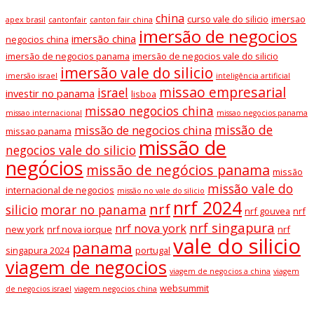
china
curso vale do silicio
imersao
apex brasil
cantonfair
canton fair china
imersão de negocios
imersão china
negocios china
imersão de negocios panama
imersão de negocios vale do silicio
imersão vale do silicio
imersão israel
inteligência artificial
missao empresarial
israel
investir no panama
lisboa
missao negocios china
missao internacional
missao negocios panama
missão de
missão de negocios china
missao panama
missão de
negocios vale do silicio
negócios
missão de negócios panama
missão
missão vale do
internacional de negocios
missão no vale do silicio
nrf 2024
nrf
silicio
morar no panama
nrf gouvea
nrf
nrf singapura
nrf nova york
new york
nrf nova iorque
nrf
vale do silicio
panama
singapura 2024
portugal
viagem de negocios
viagem de negocios a china
viagem
websummit
de negocios israel
viagem negocios china