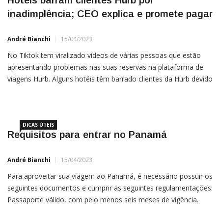
Hotéis barram clientes Hurb por
inadimplência; CEO explica e promete pagar
André Bianchi
15/04/2023
No Tiktok tem viralizado vídeos de várias pessoas que estão
apresentando problemas nas suas reservas na plataforma de
viagens Hurb. Alguns hotéis têm barrado clientes da Hurb devido
a problemas de inadimplência por parte da agência de viagens.
A situação causou transtornos aos consumidores que
DICAS ÚTEIS
Requisitos para entrar no Panamá
André Bianchi
15/04/2023
Para aproveitar sua viagem ao Panamá, é necessário possuir os
seguintes documentos e cumprir as seguintes regulamentações:
Passaporte válido, com pelo menos seis meses de vigência.
Passagem de retorno ao país de origem ou para o próximo