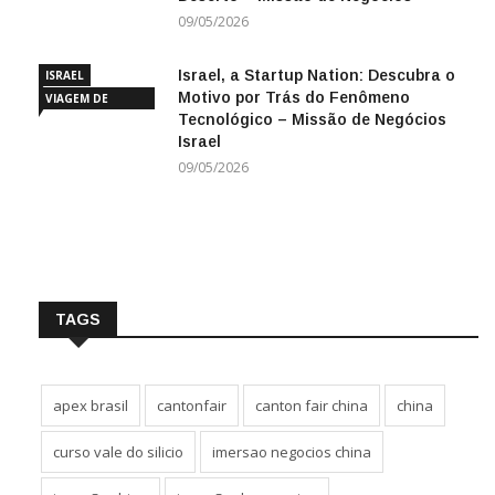
09/05/2026
Israel, a Startup Nation: Descubra o
ISRAEL
Motivo por Trás do Fenômeno
VIAGEM DE
Tecnológico – Missão de Negócios
NEGÓCIOS
Israel
09/05/2026
TAGS
apex brasil
cantonfair
canton fair china
china
curso vale do silicio
imersao negocios china