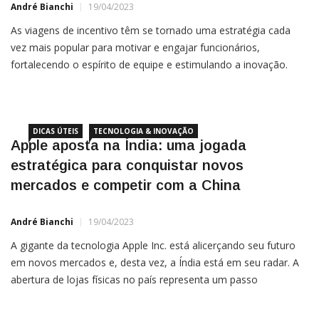
André Bianchi
19/04/2023
As viagens de incentivo têm se tornado uma estratégia cada
vez mais popular para motivar e engajar funcionários,
fortalecendo o espírito de equipe e estimulando a inovação.
Essas experiências únicas oferecem uma excelente
oportunidade para empresas e colaboradores alcançarem
novos patamares,
DICAS ÚTEIS
TECNOLOGIA & INOVAÇÃO
Apple aposta na Índia: uma jogada
estratégica para conquistar novos
mercados e competir com a China
André Bianchi
19/04/2023
A gigante da tecnologia Apple Inc. está alicerçando seu futuro
em novos mercados e, desta vez, a Índia está em seu radar. A
abertura de lojas físicas no país representa um passo
estratégico para a empresa, que busca expandir sua presença
em um dos mercados de consumo mais promissores do