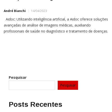
André Bianchi
14/04/2023
Aidoc: Utilizando inteligência artificial, a Aidoc oferece soluções
avançadas de análise de imagens médicas, auxiliando
profissionais de saúde no diagnóstico e tratamento de doenças.
Orcam Technologies: A Orcam desenvolve dispositivos de
assistência visual para pessoas com deficiência
Older Posts
Pesquisar
Pesquisar
Posts Recentes