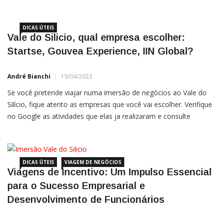
que é uma das mais tradicionais e inovadoras do mundo, e
DICAS ÚTEIS
Vale do Silicio, qual empresa escolher:
Startse, Gouvea Experience, IIN Global?
André Bianchi
19/04/2023
Se você pretende viajar numa imersão de negócios ao Vale do
Silício, fique atento as empresas que você vai escolher. Verifique
no Google as atividades que elas ja realizaram e consulte
também depoimentos de ex participantes. Atividades que
devem constar na agenda de uma missão de negócios ao
DICAS ÚTEIS
VIAGEM DE NEGÓCIOS
Viagens de Incentivo: Um Impulso Essencial
para o Sucesso Empresarial e
Desenvolvimento de Funcionários