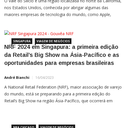
O Vale do Silício é uma região localizada no norte da Califórnia,
nos Estados Unidos, conhecida por abrigar algumas das
maiores empresas de tecnologia do mundo, como Apple,
Google, Facebook e Tesla. A história do Vale do Silício começa
no final da década de 1950, quando a região era uma área
SINGAPURA
VIAGEM DE NEGÓCIOS
NRF 2024 em Singapura: a primeira edição
da Retail’s Big Show na Ásia-Pacífico e as
oportunidades para empresas brasileiras
André Bianchi
16/04/2023
A National Retail Federation (NRF), maior associação de varejo
do mundo, está se preparando para a primeira edição do
Retail’s Big Show na região Ásia-Pacífico, que ocorrerá em
Singapura em junho de 2024. Com 3 dias de atividades, mais de
300 expositores e esperando atrair mais de 5.000
NRA CHICAGO
VIAGEM DE NEGÓCIOS