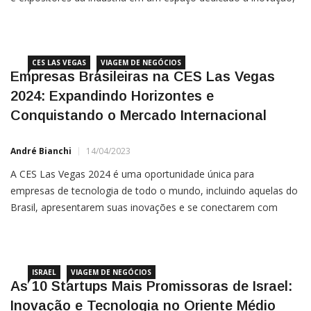
tendências e desenvolvimento de negócios no setor. Conhecida
como NRF Retail’s Big Show, a feira oferece
CES LAS VEGAS
VIAGEM DE NEGÓCIOS
Empresas Brasileiras na CES Las Vegas
2024: Expandindo Horizontes e
Conquistando o Mercado Internacional
André Bianchi
14/04/2023
A CES Las Vegas 2024 é uma oportunidade única para
empresas de tecnologia de todo o mundo, incluindo aquelas do
Brasil, apresentarem suas inovações e se conectarem com
parceiros e investidores internacionais. Ao participar desse
evento icônico, as empresas brasileiras podem desfrutar de
uma
ISRAEL
VIAGEM DE NEGÓCIOS
As 10 Startups Mais Promissoras de Israel:
Inovação e Tecnologia no Oriente Médio