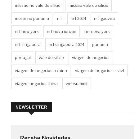
missão no vale do silicio
missão vale do silicio
morar no panama
nrf
nrf 2024
nrf gouvea
nrf new york
nrf nova iorque
nrf nova york
nrf singapura
nrf singapura 2024
panama
portugal
vale do silicio
viagem de negocios
viagem de negocios a china
viagem de negocios israel
viagem negocios china
websummit
NEWSLETTER
Receba Novidades