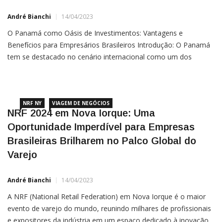
André Bianchi
14/04/2023
O Panamá como Oásis de Investimentos: Vantagens e
Benefícios para Empresários Brasileiros Introdução: O Panamá
tem se destacado no cenário internacional como um dos
melhores destinos para investimentos e negócios. Com sua
economia em constante crescimento, o país tem atraído cada
vez mais
NRF NY
VIAGEM DE NEGÓCIOS
NRF 2024 em Nova Iorque: Uma
Oportunidade Imperdível para Empresas
Brasileiras Brilharem no Palco Global do
Varejo
André Bianchi
14/04/2023
A NRF (National Retail Federation) em Nova Iorque é o maior
evento de varejo do mundo, reunindo milhares de profissionais
e expositores da indústria em um espaço dedicado à inovação,