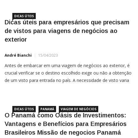
destino a ser visitado. Apresentar a quantia de pelo menos
DICAS ÚTEIS
Dicas úteis para empresários que precisam
de vistos para viagens de negócios ao
exterior
André Bianchi
15/04/2023
Antes de embarcar em uma viagem de negócios ao exterior, é
crucial verificar se o destino escolhido exige ou não a obtenção
de um visto para entrada no país. A necessidade de visto varia
de acordo com a nacionalidade e o propósito da viagem.
Portanto, é fundamental pesquisar com antecedência e
DICAS ÚTEIS
PANAMÁ
VIAGEM DE NEGÓCIOS
O Panamá como Oásis de Investimentos:
Vantagens e Benefícios para Empresários
Brasileiros Missão de negocios Panamá