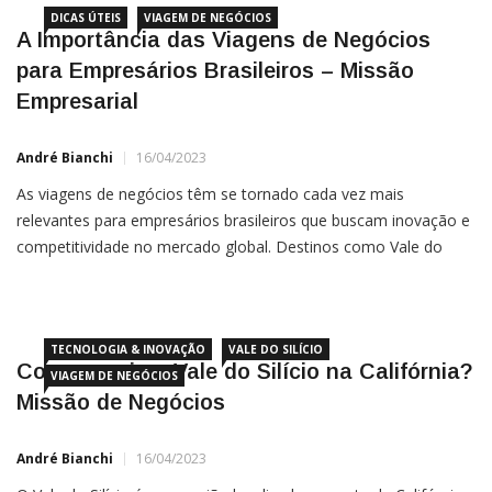
DICAS ÚTEIS
VIAGEM DE NEGÓCIOS
A Importância das Viagens de Negócios
para Empresários Brasileiros – Missão
Empresarial
André Bianchi
16/04/2023
As viagens de negócios têm se tornado cada vez mais
relevantes para empresários brasileiros que buscam inovação e
competitividade no mercado global. Destinos como Vale do
Silício, Panamá e China são conhecidos por serem centros de
inovação, empreendedorismo e desenvolvimento tecnológico,
TECNOLOGIA & INOVAÇÃO
VALE DO SILÍCIO
Como surgiu o Vale do Silício na Califórnia?
VIAGEM DE NEGÓCIOS
Missão de Negócios
André Bianchi
16/04/2023