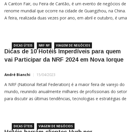
A Canton Fair, ou Feira de Cantão, é um evento de negócios de
renome mundial que ocorre na cidade de Guangzhou, na China.
A feira, realizada duas vezes por ano, em abril e outubro, é uma
plataforma inestimável para empresários brasileiros que
buscam estabelecer parcerias comerciais e ampliar
DICAS ÚTEIS
NRF NY
VIAGEM DE NEGÓCIOS
Dicas de 10 Hotéis Imperdíveis para quem
vai Participar da NRF 2024 em Nova Iorque
André Bianchi
15/04/2023
A NRF (National Retail Federation) é a maior feira de varejo do
mundo, reunindo anualmente milhares de profissionais do setor
para discutir as últimas tendências, tecnologias e estratégias de
negócios. Realizada em Nova York, a NRF atrai
aproximadamente 40.000 participantes de mais de 100
DICAS ÚTEIS
VIAGEM DE NEGÓCIOS