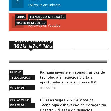
Follow us on Linkedin
CHINA
TECNOLOGIA & INOVAÇÃO
Youtube
VIAGEM DE NEGÓCIOS
Follow us on Youtube
Gigantes da Tecnologia Chinesa:
Lições Valiosas para Empresários
POSTS POPULARES
Brasileiros – Missão de Negócios China
25/04/2026
Panamá investe em zonas francas de
PANAMÁ
tecnologia e negócios digitais:
TECNOLOGIA &
oportunidade para empresas BR
INOVAÇÃO
VIAGEM DE
09/05/2026
NEGÓCIOS
CES Las Vegas 2026: A Meca da
CES LAS VEGAS
Tecnologia e Inovação no Coração do
VIAGEM DE
Deserto – Missão de Negócios
NEGÓCIOS