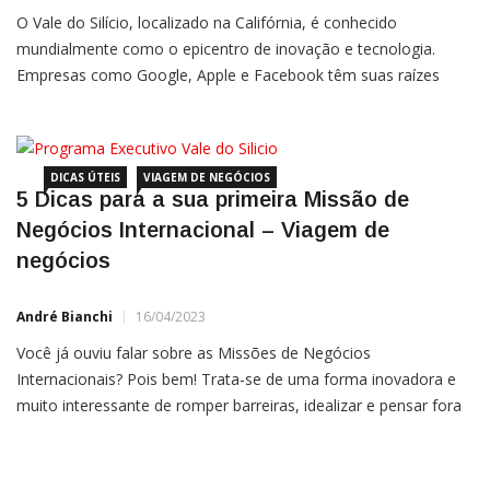
O Vale do Silício, localizado na Califórnia, é conhecido
mundialmente como o epicentro de inovação e tecnologia.
Empresas como Google, Apple e Facebook têm suas raízes
fincadas nesta região, que se tornou sinônimo de progresso e
empreendedorismo. Participar de uma missão de negócios ao
Vale do
DICAS ÚTEIS
VIAGEM DE NEGÓCIOS
5 Dicas para a sua primeira Missão de
Negócios Internacional – Viagem de
negócios
André Bianchi
16/04/2023
Você já ouviu falar sobre as Missões de Negócios
Internacionais? Pois bem! Trata-se de uma forma inovadora e
muito interessante de romper barreiras, idealizar e pensar fora
da caixa. Ampliar visões, socializar experiências e aumentar
ainda mais o networking é um dos pontos fortes das missões