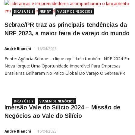
mundo.
DICAS ÚTEIS
NRF NY
VIAGEM DE NEGÓCIOS
Sebrae/PR traz as principais tendências da
NRF 2023, a maior feira de varejo do mundo
André Bianchi
16/04/2023
Fonte: Agência Sebrae – clique aqui. Leia também: NRF 2024 Em
Nova Iorque: Uma Oportunidade Imperdível Para Empresas
Brasileiras Brilharem No Palco Global Do Varejo O Sebrae/PR
apresentou, nesta terça-feira (14), o relatório Tendências:
Especial NRF, que traz as oito principais tendências
DICAS ÚTEIS
VIAGEM DE NEGÓCIOS
Imersão Vale do Silício 2024 – Missão de
Negócios ao Vale do Silício
André Bianchi
16/04/2023