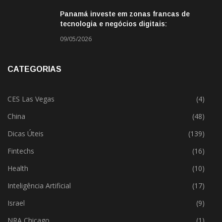
Panamá investe em zonas francas de
tecnologia e negócios digitais:
oportunidade para empresas BR
09/05/2026
CATEGORIAS
CES Las Vegas
(4)
China
(48)
Dicas Úteis
(139)
Fintechs
(16)
Health
(10)
Inteligência Artificial
(17)
Israel
(9)
NRA Chicago
(1)