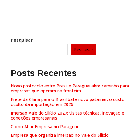
ocorrerá de 11 a 13 de junho de 2024, no Sands Expo and
Convention Centre em Singapura. Com uma feira comercial de
[…]
Pesquisar
Pesquisar
Posts Recentes
Novo protocolo entre Brasil e Paraguai abre caminho para
empresas que operam na fronteira
Frete da China para o Brasil bate novo patamar: o custo
oculto da importação em 2026
Imersão Vale do Silício 2027: visitas técnicas, inovação e
conexões empresariais
Como Abrir Empresa no Paraguai
Empresa que organiza imersão no Vale do Silício