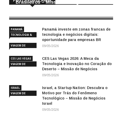
POSTS POPULARES
Brasileiros – Missão de Negócios China
25/04/2026
Panamá investe em zonas francas de
PANAMÁ
tecnologia e negócios digitais:
TECNOLOGIA &
oportunidade para empresas BR
INOVAÇÃO
VIAGEM DE
09/05/2026
NEGÓCIOS
CES Las Vegas 2026: A Meca da
CES LAS VEGAS
Tecnologia e Inovação no Coração do
VIAGEM DE
Deserto – Missão de Negócios
NEGÓCIOS
09/05/2026
Israel, a Startup Nation: Descubra o
ISRAEL
Motivo por Trás do Fenômeno
VIAGEM DE
Tecnológico – Missão de Negócios
NEGÓCIOS
Israel
09/05/2026