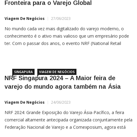
Fronteira para o Varejo Global
Viagem De Negócios
27/06/2023
No mundo cada vez mais digitalizado do varejo moderno, o
conhecimento é o ativo mais valioso que um empresário pode
ter. Com o passar dos anos, o evento NRF (National Retail
Federation) nos Estados Unidos tornou-se um marco no
cenário do varejo, um hub de ideias, tendências e inovações na
indústria. A boa notícia para […]
SINGAPURA
VIAGEM DE NEGÓCIOS
NRF Singapura 2024 – A Maior feira de
varejo do mundo agora também na Ásia
Viagem De Negócios
24/06/2023
NRF 2024: Grande Exposição do Varejo Ásia-Pacífico, a feira
comercial altamente antecipada organizada conjuntamente pela
Federação Nacional de Varejo e a Comexposium, agora está
aberta para vendas e oportunidades de patrocínio. O evento