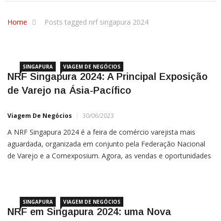
Home
Posts tagged nrf singapura 2024
SINGAPURA
VIAGEM DE NEGÓCIOS
NRF Singapura 2024: A Principal Exposição
de Varejo na Ásia-Pacífico
Viagem De Negócios
30/06/2023
A NRF Singapura 2024 é a feira de comércio varejista mais
aguardada, organizada em conjunto pela Federação Nacional
de Varejo e a Comexposium. Agora, as vendas e oportunidades
de patrocínio estão abertas, e estamos priorizando o melhor
posicionamento orgânico no Google para garantir a
SINGAPURA
VIAGEM DE NEGÓCIOS
NRF em Singapura 2024: uma Nova