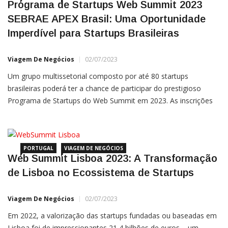
Programa de Startups Web Summit 2023
SEBRAE APEX Brasil: Uma Oportunidade
Imperdível para Startups Brasileiras
Viagem De Negócios
02/07/2023
Um grupo multissetorial composto por até 80 startups
brasileiras poderá ter a chance de participar do prestigioso
Programa de Startups do Web Summit em 2023. As inscrições
serão aceitas por ordem de confirmação de participação. Sobre
o Programa de Startups Web Summit Com o apoio da
ApexBrasil, o Ministério das Relações Exteriores (MRE), a
Embaixada […]
PORTUGAL
VIAGEM DE NEGÓCIOS
Web Summit Lisboa 2023: A Transformação
de Lisboa no Ecossistema de Startups
Viagem De Negócios
02/07/2023
Em 2022, a valorização das startups fundadas ou baseadas em
Lisboa foi de impressionantes 21,4 bilhões de euros – um