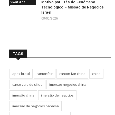
Motivo por Trás do Fenômeno
VIAGEM DE
Tecnológico – Missão de Negócios
NEGÓCIOS
Israel
09/05/2026
TAGS
apex brasil
cantonfair
canton fair china
china
curso vale do silicio
imersao negocios china
imersão china
imersão de negocios
imersão de negocios panama