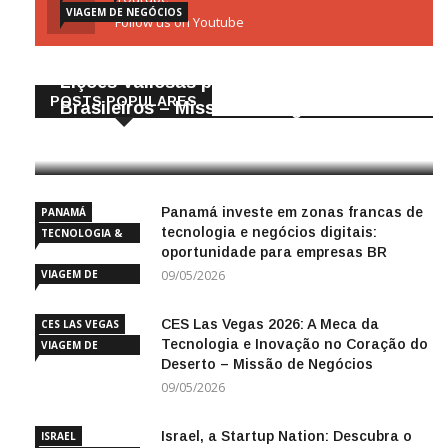
VIAGEM DE NEGÓCIOS
Follow us on Youtube
Gigantes da Tecnologia Chinesa:
Lições Valiosas para Empresários
POSTS POPULARES
Brasileiros – Missão de Negócios China
25/04/2026
Panamá investe em zonas francas de
PANAMÁ
tecnologia e negócios digitais:
TECNOLOGIA &
oportunidade para empresas BR
INOVAÇÃO
VIAGEM DE
09/05/2026
NEGÓCIOS
CES Las Vegas 2026: A Meca da
CES LAS VEGAS
Tecnologia e Inovação no Coração do
VIAGEM DE
Deserto – Missão de Negócios
NEGÓCIOS
09/05/2026
Israel, a Startup Nation: Descubra o
ISRAEL