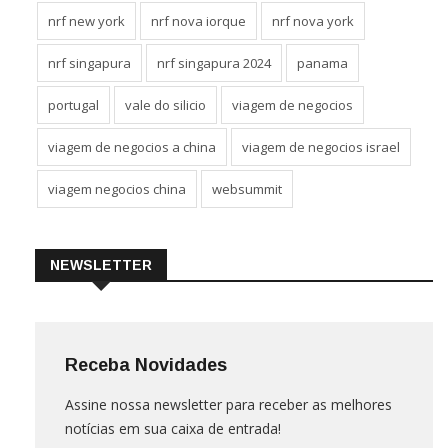
nrf new york
nrf nova iorque
nrf nova york
nrf singapura
nrf singapura 2024
panama
portugal
vale do silicio
viagem de negocios
viagem de negocios a china
viagem de negocios israel
viagem negocios china
websummit
NEWSLETTER
Receba Novidades
Assine nossa newsletter para receber as melhores
notícias em sua caixa de entrada!