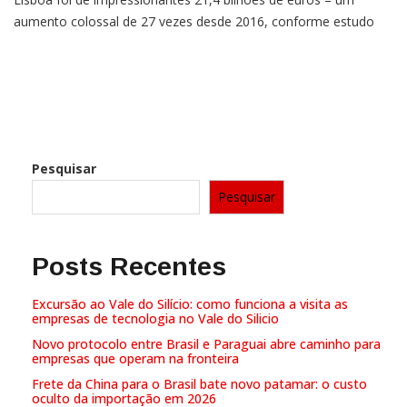
aumento colossal de 27 vezes desde 2016, conforme estudo
realizado pela consultoria internacional Dealroom.co. Essa
explosão no valor não é uma coincidência. Desde 2015, Lisboa
tornou-se o lar do Web Summit na Europa, trazendo um […]
Pesquisar
Pesquisar
Posts Recentes
Excursão ao Vale do Silício: como funciona a visita as
empresas de tecnologia no Vale do Silicio
Novo protocolo entre Brasil e Paraguai abre caminho para
empresas que operam na fronteira
Frete da China para o Brasil bate novo patamar: o custo
oculto da importação em 2026