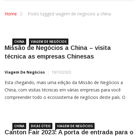
Home
Posts tagged viagem de negocios a china
CHINA
VIAGEM DE NEGÓCIOS
Missão de Negócios a China – visita
técnica as empresas Chinesas
Viagem De Negócios
18/10/2023
Esta chegando, mais uma edição da Missão de Negócios a
China, com visitas técnicas em várias empresas para você
compreender todo o ecossistema de negócios deste país. O
grupo de novembro serão mais de 30 empresários participando,
confira abaixo: Para mais informações sobre as imersões
CHINA
DICAS ÚTEIS
VIAGEM DE NEGÓCIOS
Canton Fair 2023: A porta de entrada para o