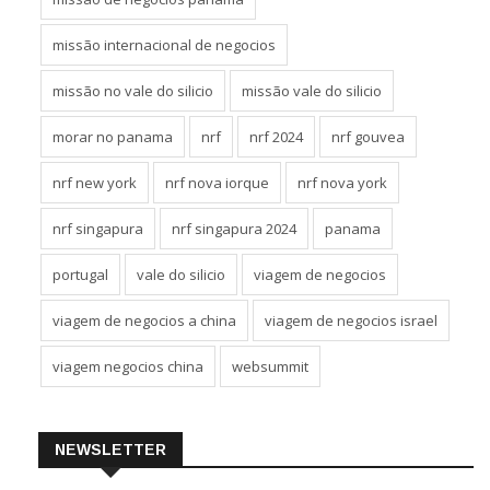
missão internacional de negocios
missão no vale do silicio
missão vale do silicio
morar no panama
nrf
nrf 2024
nrf gouvea
nrf new york
nrf nova iorque
nrf nova york
nrf singapura
nrf singapura 2024
panama
portugal
vale do silicio
viagem de negocios
viagem de negocios a china
viagem de negocios israel
viagem negocios china
websummit
NEWSLETTER