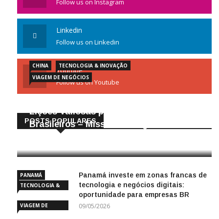
Follow us on Instagram
Linkedin
Follow us on Linkedin
CHINA
TECNOLOGIA & INOVAÇÃO
Youtube
VIAGEM DE NEGÓCIOS
Follow us on Youtube
Gigantes da Tecnologia Chinesa:
Lições Valiosas para Empresários
POSTS POPULARES
Brasileiros – Missão de Negócios China
25/04/2026
Panamá investe em zonas francas de
PANAMÁ
tecnologia e negócios digitais:
TECNOLOGIA &
oportunidade para empresas BR
INOVAÇÃO
VIAGEM DE
09/05/2026
NEGÓCIOS