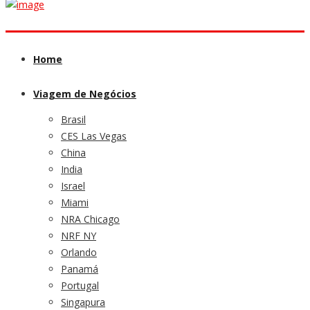
Home
Viagem de Negócios
Brasil
CES Las Vegas
China
India
Israel
Miami
NRA Chicago
NRF NY
Orlando
Panamá
Portugal
Singapura