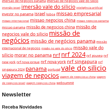
imersão de negocios panama
imersão de negocios vale do silicio
imersão vale do silicio
imersão israel
inteligência artificial
missao empresarial
israel
investir no panama
lisboa
missao negocios china
missao internacional
missao negocios panama
missão de
missão de negocios china
missao panama
missão de
negocios vale do silicio
negócios
missão de negócios panama
missão
missão vale do
internacional de negocios
missão no vale do silicio
nrf 2024
nrf
silicio
morar no panama
nrf gouvea
nrf
nrf singapura
nrf nova york
new york
nrf nova iorque
nrf
vale do silicio
panama
singapura 2024
portugal
viagem de negocios
viagem de negocios a china
viagem
websummit
de negocios israel
viagem negocios china
Newsletter
Receba Novidades