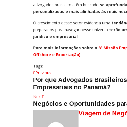
advogados brasileiros têm buscado
se aprofunda
personalizadas e mais alinhadas às reais nec
O crescimento desse setor evidencia uma
tendênc
preparados para navegar nesse universo
terão um
jurídico e empresarial
.
Para mais informações sobre a
8ª Missão Emp
Offshore e Exportação)
Tags:
Navegação
Previous
Previous
Por que Advogados Brasileiros
post:
de
Empresariais no Panamá?
Post
Next
Next
Negócios e Oportunidades par
post:
Viagem de Neg