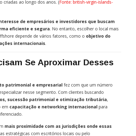
 criadas ao longo dos anos. (
Fonte: british-virgin-islands-
interesse de empresários e investidores que buscam
orma eficiente e segura
. No entanto, escolher o local mais
offshore depende de vários fatores, como o
objetivo do
tações internacionais
.
cisam Se Aproximar Desses
o patrimonial e empresarial
fez com que um número
 especializar nesse segmento. Com clientes buscando
os, sucessão patrimonial e otimização tributária
,
do em
capacitação e networking internacional
para
ferenciado.
em
mais proximidade com as jurisdições onde essas
ias estratégicas com escritórios locais ou pelo