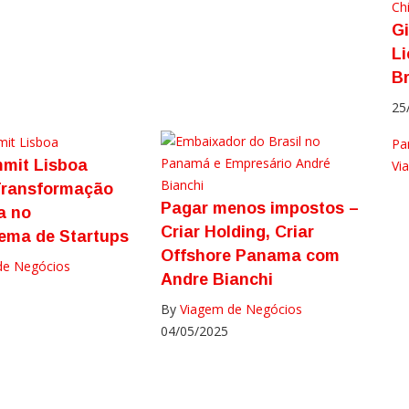
Ch
Gi
Li
Br
25
Pa
mit Lisboa
Vi
Transformação
Pagar menos impostos –
a no
Criar Holding, Criar
ema de Startups
Offshore Panama com
de Negócios
Andre Bianchi
By
Viagem de Negócios
04/05/2025