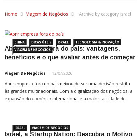
Home
Viagem de Negócios
Archive by category Israel
CHINA
DICAS ÚTEIS
ISRAEL
TECNOLOGIA & INOVAÇÃO
Abrir empresa fora do país: vantagens,
VIAGEM DE NEGÓCIOS
benefícios e o que avaliar antes de começar
Viagem De Negócios
12/07/2026
Abrir empresa fora do país deixou de ser uma decisão restrita
às grandes multinacionais. Com a digitalização dos negócios, a
expansão do comércio internacional e a maior facilidade de
acesso a mercados estrangeiros, pequenas e médias empresas
brasileiras também passaram a avaliar estruturas
ISRAEL
VIAGEM DE NEGÓCIOS
Israel, a Startup Nation: Descubra o Motivo
por Trás do Fenômeno Tecnológico –