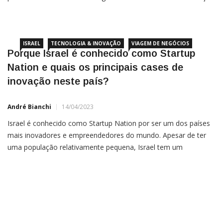
assistência visual para pessoas com deficiência visual ou
cegueira, usando tecnologias de inteligência artificial e
reconhecimento
ISRAEL
TECNOLOGIA & INOVAÇÃO
VIAGEM DE NEGÓCIOS
Porque Israel é conhecido como Startup
Nation e quais os principais cases de
inovação neste país?
André Bianchi
14/04/2023
Israel é conhecido como Startup Nation por ser um dos países
mais inovadores e empreendedores do mundo. Apesar de ter
uma população relativamente pequena, Israel tem um
ecossistema de startups muito forte e bem-sucedido, com
empresas de tecnologia inovadoras em várias áreas. Existem
algumas razões pelas quais Israel se tornou um centro de
inovação. Em […]
Pesquisar