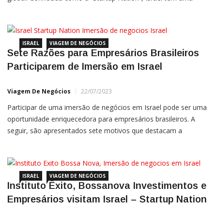
empreendimentos de alta tecnologia, sendo um polo global de
inovação e empreendedorismo. Mas como essa nação se
tornou sinônimo de inovação e
ISRAEL
VIAGEM DE NEGÓCIOS
Sete Razões para Empresários Brasileiros
Participarem de Imersão em Israel
Viagem De Negócios
22/07/2023
Participar de uma imersão de negócios em Israel pode ser uma
oportunidade enriquecedora para empresários brasileiros. A
seguir, são apresentados sete motivos que destacam a
importância de tal iniciativa: Acessar um ecossistema inovador:
Israel é conhecido como ‘Startup Nation’ devido à sua incrível
densidade de startups. Esta experiência permite que os
ISRAEL
VIAGEM DE NEGÓCIOS
Instituto Êxito, Bossanova Investimentos e
Empresários visitam Israel – Startup Nation
Viagem De Negócios
22/07/2023