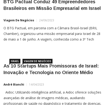
Brasileiros em Missão Empresarial em Israel
Viagem De Negócios
24/06/2023
O BTG Pactual, em parceria com a Câmara Brasil-Israel (BRIL
Chamber), organizou uma missão empresarial para Israel de 28
de maio a 1 de junho. A viagem, conhecida como a 3ª Tech
Trip, contou com a participação de 49 empreendedores,
envolvendo clientes e convidados do banco. Os participantes
tiveram uma agenda intensa com mais de […]
ISRAEL
VIAGEM DE NEGÓCIOS
As 10 Startups Mais Promissoras de Israel:
Inovação e Tecnologia no Oriente Médio
André Bianchi
14/04/2023
Aidoc: Utilizando inteligência artificial, a Aidoc oferece soluções
avançadas de análise de imagens médicas, auxiliando
profissionais de saúde no diagnóstico e tratamento de doenças.
Orcam Technologies: A Orcam desenvolve dispositivos de