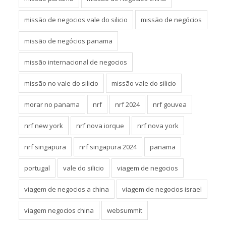
missão de negocios vale do silicio
missão de negócios
missão de negócios panama
missão internacional de negocios
missão no vale do silicio
missão vale do silicio
morar no panama
nrf
nrf 2024
nrf gouvea
nrf new york
nrf nova iorque
nrf nova york
nrf singapura
nrf singapura 2024
panama
portugal
vale do silicio
viagem de negocios
viagem de negocios a china
viagem de negocios israel
viagem negocios china
websummit