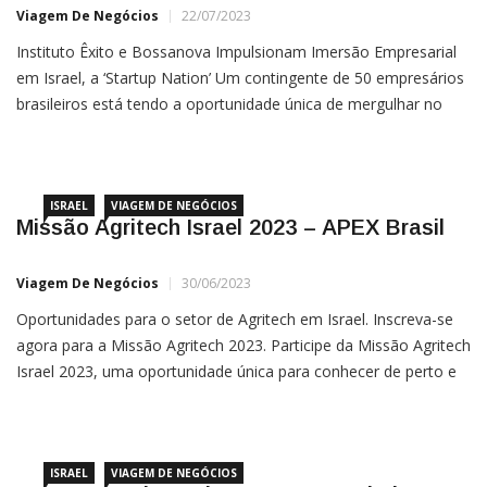
Instituto Êxito e Bossanova Impulsionam Imersão Empresarial
em Israel, a ‘Startup Nation’ Um contingente de 50 empresários
brasileiros está tendo a oportunidade única de mergulhar no
ecossistema de inovação e empreendedorismo de Israel, uma
nação globalmente reconhecida como ‘Startup Nation’. Este
título não é meramente decorativo, mas uma
ISRAEL
VIAGEM DE NEGÓCIOS
Missão Agritech Israel 2023 – APEX Brasil
Viagem De Negócios
30/06/2023
Oportunidades para o setor de Agritech em Israel. Inscreva-se
agora para a Missão Agritech 2023. Participe da Missão Agritech
Israel 2023, uma oportunidade única para conhecer de perto e
estreitar relações com os principais atores que formam um dos
mais pulsantes ambientes de inovação em tecnologias para
agronegócio, soluções para o clima e alimentos no mundo. […]
ISRAEL
VIAGEM DE NEGÓCIOS
BTG Pactual Conduz 49 Empreendedores