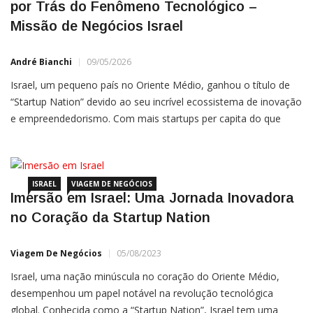
Missão de Negócios Israel
André Bianchi
09/05/2026
Israel, um pequeno país no Oriente Médio, ganhou o título de
“Startup Nation” devido ao seu incrível ecossistema de inovação
e empreendedorismo. Com mais startups per capita do que
qualquer outro país, Israel se destaca como uma potência
tecnológica e um centro global de inovação. Vários fatores
contribuem para essa reputação notável, incluindo
investimentos em
ISRAEL
VIAGEM DE NEGÓCIOS
Imersão em Israel: Uma Jornada Inovadora
no Coração da Startup Nation
Viagem De Negócios
05/08/2023
Israel, uma nação minúscula no coração do Oriente Médio,
desempenhou um papel notável na revolução tecnológica
global. Conhecida como a “Startup Nation”, Israel tem uma
concentração incrivelmente alta de startups e