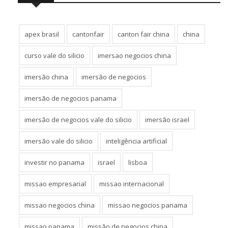
apex brasil
cantonfair
canton fair china
china
curso vale do silicio
imersao negocios china
imersão china
imersão de negocios
imersão de negocios panama
imersão de negocios vale do silicio
imersão israel
imersão vale do silicio
inteligência artificial
investir no panama
israel
lisboa
missao empresarial
missao internacional
missao negocios china
missao negocios panama
missao panama
missão de negocios china