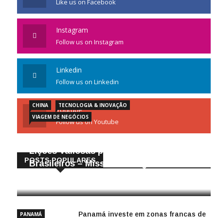
Instagram
Follow us on Instagram
Linkedin
Follow us on Linkedin
CHINA
TECNOLOGIA & INOVAÇÃO
Youtube
VIAGEM DE NEGÓCIOS
Follow us on Youtube
Gigantes da Tecnologia Chinesa:
Lições Valiosas para Empresários
POSTS POPULARES
Brasileiros – Missão de Negócios China
25/04/2026
Panamá investe em zonas francas de
PANAMÁ
tecnologia e negócios digitais:
TECNOLOGIA &