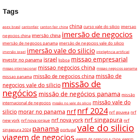
Tags
china
curso vale do silicio
imersao
apex brasil
cantonfair
canton fair china
imersão de negocios
imersão china
negocios china
imersão de negocios panama
imersão de negocios vale do silicio
imersão vale do silicio
imersão israel
inteligência artificial
missao empresarial
israel
investir no panama
lisboa
missao negocios china
missao internacional
missao negocios panama
missão de
missão de negocios china
missao panama
missão de
negocios vale do silicio
negócios
missão de negócios panama
missão
missão vale do
internacional de negocios
missão no vale do silicio
nrf 2024
nrf
silicio
morar no panama
nrf gouvea
nrf
nrf singapura
nrf nova york
new york
nrf nova iorque
nrf
vale do silicio
panama
singapura 2024
portugal
viagem de negocios
viagem de negocios a china
viagem