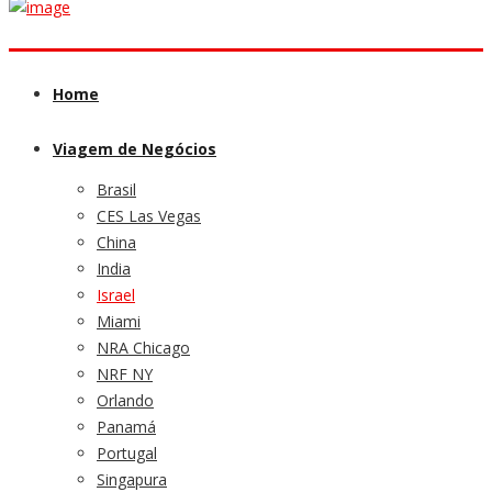
Home
Viagem de Negócios
Brasil
CES Las Vegas
China
India
Israel
Miami
NRA Chicago
NRF NY
Orlando
Panamá
Portugal
Singapura