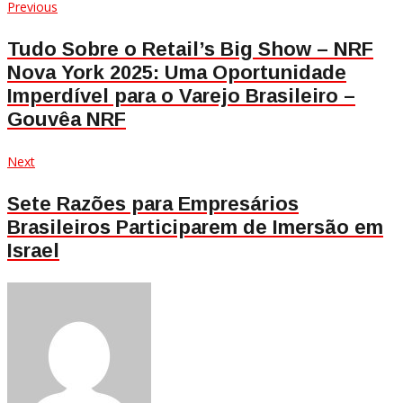
Navegação
Previous
Previous
post:
de
Tudo Sobre o Retail’s Big Show – NRF
Nova York 2025: Uma Oportunidade
Post
Imperdível para o Varejo Brasileiro –
Gouvêa NRF
Next
Next
post:
Sete Razões para Empresários
Brasileiros Participarem de Imersão em
Israel