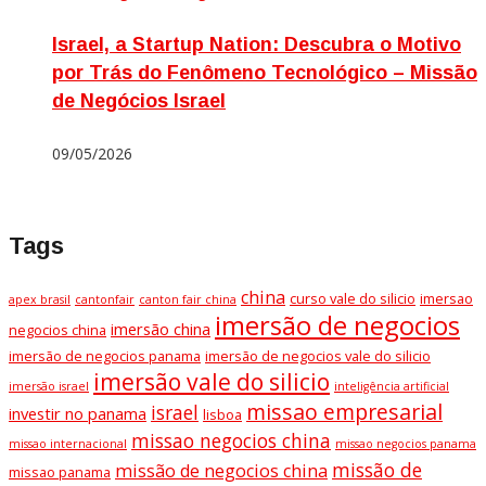
Israel, a Startup Nation: Descubra o Motivo
por Trás do Fenômeno Tecnológico – Missão
de Negócios Israel
09/05/2026
Tags
china
curso vale do silicio
imersao
apex brasil
cantonfair
canton fair china
imersão de negocios
imersão china
negocios china
imersão de negocios panama
imersão de negocios vale do silicio
imersão vale do silicio
imersão israel
inteligência artificial
missao empresarial
israel
investir no panama
lisboa
missao negocios china
missao internacional
missao negocios panama
missão de
missão de negocios china
missao panama