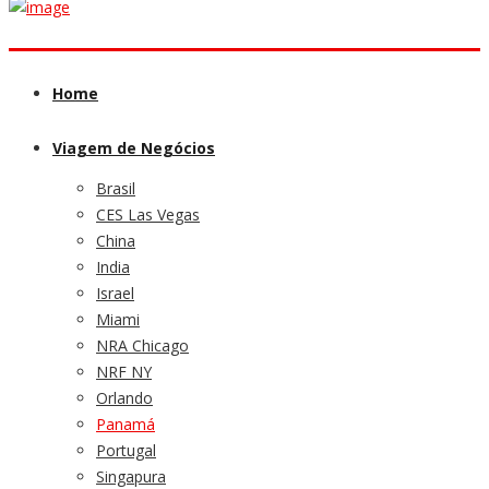
Home
Viagem de Negócios
Brasil
CES Las Vegas
China
India
Israel
Miami
NRA Chicago
NRF NY
Orlando
Panamá
Portugal
Singapura