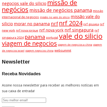
missão de
negocios vale do silicio
negócios
missão de negócios panama
missão
missão vale do
internacional de negocios
missão no vale do silicio
nrf 2024
nrf
silicio
morar no panama
nrf gouvea
nrf
nrf singapura
nrf nova york
new york
nrf nova iorque
nrf
vale do silicio
panama
singapura 2024
portugal
viagem de negocios
viagem de negocios a china
viagem
websummit
de negocios israel
viagem negocios china
Newsletter
Receba Novidades
Assine nossa newsletter para receber as melhores notícias em
sua caixa de entrada!