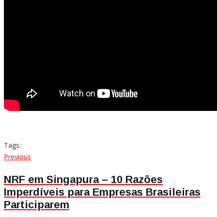
Tags:
Navegação
Previous
Previous
post:
de
NRF em Singapura – 10 Razões
Imperdíveis para Empresas Brasileiras
Post
Participarem