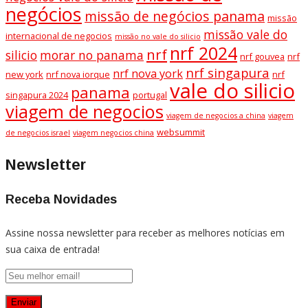
negócios
missão de negócios panama
missão
missão vale do
internacional de negocios
missão no vale do silicio
nrf 2024
nrf
silicio
morar no panama
nrf gouvea
nrf
nrf singapura
nrf nova york
new york
nrf nova iorque
nrf
vale do silicio
panama
singapura 2024
portugal
viagem de negocios
viagem de negocios a china
viagem
websummit
de negocios israel
viagem negocios china
Newsletter
Receba Novidades
Assine nossa newsletter para receber as melhores notícias em
sua caixa de entrada!