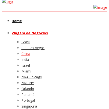
Home
Viagem de Negócios
Brasil
CES Las Vegas
China
India
Israel
Miami
NRA Chicago
NRF NY
Orlando
Panamá
Portugal
Singapura