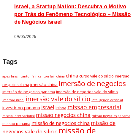
Israel, a Startup Nation: Descubra o Motivo
por Trás do Fenômeno Tecnológico – Missão
de Negócios Israel
09/05/2026
Tags
china
curso vale do silicio
imersao
apex brasil
cantonfair
canton fair china
imersão de negocios
imersão china
negocios china
imersão de negocios panama
imersão de negocios vale do silicio
imersão vale do silicio
imersão israel
inteligência artificial
missao empresarial
israel
investir no panama
lisboa
missao negocios china
missao internacional
missao negocios panama
missão de
missão de negocios china
missao panama
missão de
negocios vale do silicio