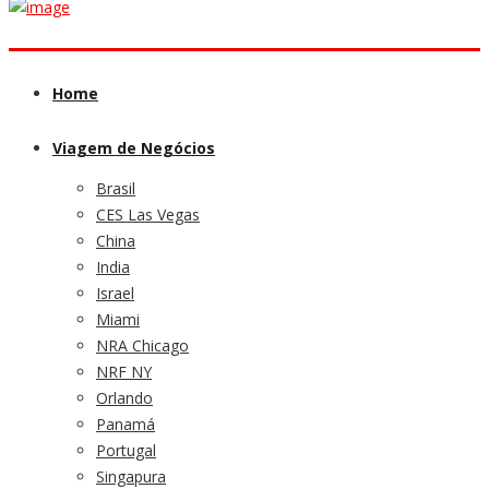
Home
Viagem de Negócios
Brasil
CES Las Vegas
China
India
Israel
Miami
NRA Chicago
NRF NY
Orlando
Panamá
Portugal
Singapura