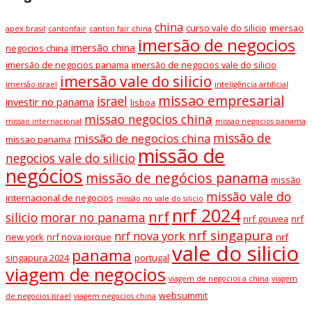
china
curso vale do silicio
imersao
apex brasil
cantonfair
canton fair china
imersão de negocios
imersão china
negocios china
imersão de negocios panama
imersão de negocios vale do silicio
imersão vale do silicio
imersão israel
inteligência artificial
missao empresarial
israel
investir no panama
lisboa
missao negocios china
missao internacional
missao negocios panama
missão de
missão de negocios china
missao panama
missão de
negocios vale do silicio
negócios
missão de negócios panama
missão
missão vale do
internacional de negocios
missão no vale do silicio
nrf 2024
nrf
silicio
morar no panama
nrf gouvea
nrf
nrf singapura
nrf nova york
new york
nrf nova iorque
nrf
vale do silicio
panama
singapura 2024
portugal
viagem de negocios
viagem de negocios a china
viagem
websummit
de negocios israel
viagem negocios china