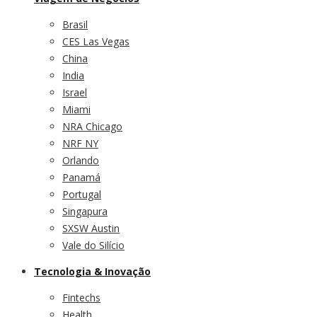
Brasil
CES Las Vegas
China
India
Israel
Miami
NRA Chicago
NRF NY
Orlando
Panamá
Portugal
Singapura
SXSW Austin
Vale do Silício
Tecnologia & Inovação
Fintechs
Health