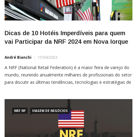
Dicas de 10 Hotéis Imperdíveis para quem
vai Participar da NRF 2024 em Nova Iorque
André Bianchi
15/04/2023
A NRF (National Retail Federation) é a maior feira de varejo do
mundo, reunindo anualmente milhares de profissionais do setor
para discutir as últimas tendências, tecnologias e estratégias de
negócios. Realizada em Nova York, a NRF atrai
aproximadamente 40.000 participantes de mais de 100 países a
cada ano, proporcionando uma oportunidade única para
networking e […]
NRF NY
VIAGEM DE NEGÓCIOS