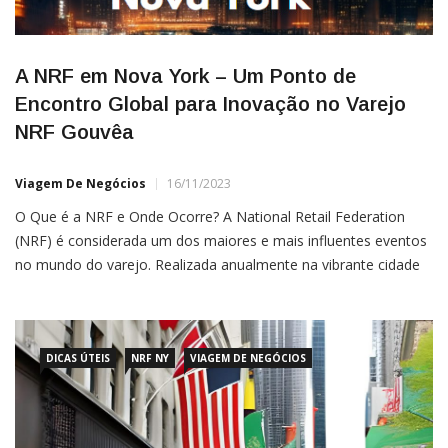
A NRF em Nova York – Um Ponto de
Encontro Global para Inovação no Varejo
NRF Gouvêa
Viagem De Negócios
16/11/2023
O Que é a NRF e Onde Ocorre? A National Retail Federation
(NRF) é considerada um dos maiores e mais influentes eventos
no mundo do varejo. Realizada anualmente na vibrante cidade
de Nova York, a NRF se destaca como um polo de inovação,
tecnologia e networking para profissionais do setor. Sua
DICAS ÚTEIS
NRF NY
VIAGEM DE NEGÓCIOS