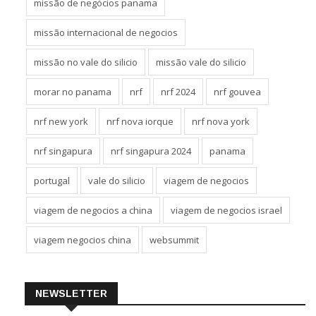
missão de negócios panama
missão internacional de negocios
missão no vale do silicio
missão vale do silicio
morar no panama
nrf
nrf 2024
nrf gouvea
nrf new york
nrf nova iorque
nrf nova york
nrf singapura
nrf singapura 2024
panama
portugal
vale do silicio
viagem de negocios
viagem de negocios a china
viagem de negocios israel
viagem negocios china
websummit
NEWSLETTER