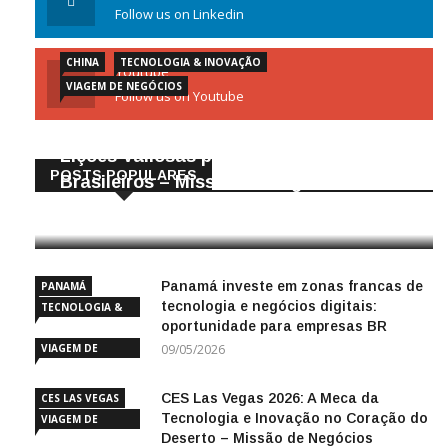
Follow us on Linkedin
CHINA
TECNOLOGIA & INOVAÇÃO
Youtube
VIAGEM DE NEGÓCIOS
Follow us on Youtube
Gigantes da Tecnologia Chinesa:
Lições Valiosas para Empresários
POSTS POPULARES
Brasileiros – Missão de Negócios China
25/04/2026
Panamá investe em zonas francas de
PANAMÁ
tecnologia e negócios digitais:
TECNOLOGIA &
oportunidade para empresas BR
INOVAÇÃO
VIAGEM DE
09/05/2026
NEGÓCIOS
CES Las Vegas 2026: A Meca da
CES LAS VEGAS
Tecnologia e Inovação no Coração do
VIAGEM DE
Deserto – Missão de Negócios
NEGÓCIOS