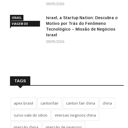
09/05/2026
Israel, a Startup Nation: Descubra o
ISRAEL
Motivo por Trás do Fenômeno
VIAGEM DE
Tecnológico – Missão de Negócios
NEGÓCIOS
Israel
09/05/2026
TAGS
apex brasil
cantonfair
canton fair china
china
curso vale do silicio
imersao negocios china
imersão china
imersão de negocios