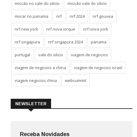
missão no vale do silicio
missão vale do silicio
morar no panama
nrf
nrf 2024
nrf gouvea
nrf new york
nrf nova iorque
nrf nova york
nrf singapura
nrf singapura 2024
panama
portugal
vale do silicio
viagem de negocios
viagem de negocios a china
viagem de negocios israel
viagem negocios china
websummit
NEWSLETTER
Receba Novidades