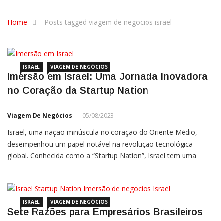
Home
Posts tagged viagem de negocios israel
ISRAEL
VIAGEM DE NEGÓCIOS
Imersão em Israel: Uma Jornada Inovadora
no Coração da Startup Nation
Viagem De Negócios
05/08/2023
Israel, uma nação minúscula no coração do Oriente Médio,
desempenhou um papel notável na revolução tecnológica
global. Conhecida como a “Startup Nation”, Israel tem uma
concentração incrivelmente alta de startups e
empreendimentos de alta tecnologia, sendo um polo global de
inovação
ISRAEL
VIAGEM DE NEGÓCIOS
Sete Razões para Empresários Brasileiros