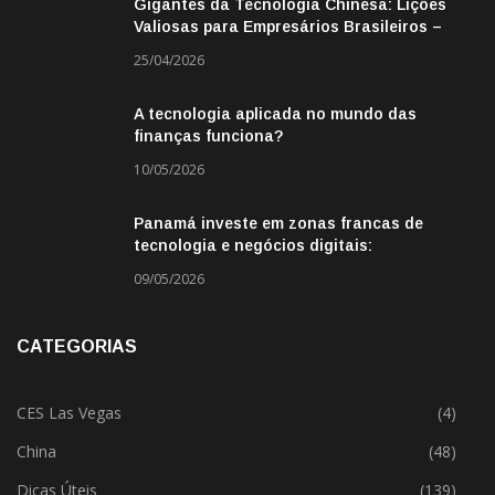
Gigantes da Tecnologia Chinesa: Lições
Valiosas para Empresários Brasileiros –
Missão de Negócios China
25/04/2026
A tecnologia aplicada no mundo das
finanças funciona?
10/05/2026
Panamá investe em zonas francas de
tecnologia e negócios digitais:
oportunidade para empresas BR
09/05/2026
CATEGORIAS
CES Las Vegas
(4)
China
(48)
Dicas Úteis
(139)