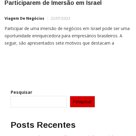
Participarem de Imersão em Israel
Viagem De Negócios
22/07/2023
Participar de uma imersão de negócios em Israel pode ser uma
oportunidade enriquecedora para empresários brasileiros. A
seguir, são apresentados sete motivos que destacam a
importância de tal iniciativa: Acessar um ecossistema inovador:
Israel é conhecido como ‘Startup Nation’ devido à sua incrível
densidade de startups. Esta experiência permite que os
Pesquisar
Pesquisar
Posts Recentes