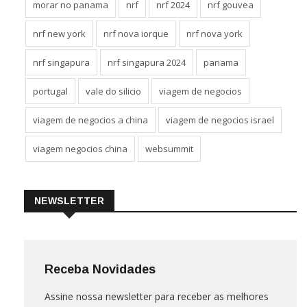
morar no panama
nrf
nrf 2024
nrf gouvea
nrf new york
nrf nova iorque
nrf nova york
nrf singapura
nrf singapura 2024
panama
portugal
vale do silicio
viagem de negocios
viagem de negocios a china
viagem de negocios israel
viagem negocios china
websummit
NEWSLETTER
Receba Novidades
Assine nossa newsletter para receber as melhores