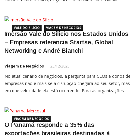
Networking e StartSe para imersões no Vale do Silício
consolidou-se como a experiência definitiva para quem busca
VALE DO SILÍCIO
VIAGEM DE NEGÓCIOS
Imersão Vale do Silicio nos Estados Unidos
– Empresas referencia Startse, Global
Networking e André Bianchi
Viagem De Negócios
23/12/2025
No atual cenário de negócios, a pergunta para CEOs e donos de
empresas não é mais se a disrupção chegará ao seu setor, mas
em que velocidade ela está ocorrendo. Para as organizações
que buscam liderar cadeias de valor ou fidelizar parceiros
estratégicos, oferecer acesso ao que há de mais
VIAGEM DE NEGÓCIOS
O Panamá responde a 35% das
exportações brasileiras destinadas à