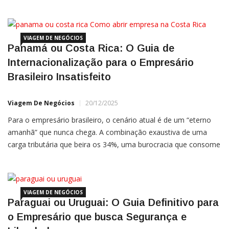
Panamá como Estado Associado do Mercosul. Este
movimento, iniciado formalmente na Cúpula de dezembro de
2024, marca
VIAGEM DE NEGÓCIOS
Panamá ou Costa Rica: O Guia de
Internacionalização para o Empresário
Brasileiro Insatisfeito
Viagem De Negócios
20/12/2025
Para o empresário brasileiro, o cenário atual é de um “eterno
amanhã” que nunca chega. A combinação exaustiva de uma
carga tributária que beira os 34%, uma burocracia que consome
1.500 horas anuais apenas para conformidade fiscal e a
constante insegurança jurídica transformou o ato
VIAGEM DE NEGÓCIOS
Paraguai ou Uruguai: O Guia Definitivo para
o Empresário que busca Segurança e