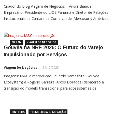
Criador do Blog Viagem de Negócios – André Bianchi,
Empresário, Presidente do LIDE Panamá e Diretor de Relações
Institucionais da Cámara de Comercio del Mercosur y Américas.
Bianchi atua nos EUA, China, Israel e Panamá desde
20213 Linkedin André Bianchi | Instagram André Bianchi A
NRF
NRF NY
VIAGEM DE NEGÓCIOS
Gouvêa na NRF 2026: O Futuro do Varejo
Impulsionado por Serviços
Viagem De Negócios
24/12/2025
Imagens: M&C e reprodução Eduardo Yamashita (Gouvêa
Ecosystem) e Rogerio Barreira (Arcos Dorados) debaterão a
transição do modelo transacional para ecossistemas de
experiência no palco do Javits Center. A NRF 2026 Retail’s Big
Show, maior e mais influente evento de varejo do planeta, será
FINTECHS
TECNOLOGIA & INOVAÇÃO