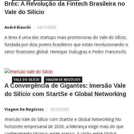
Brex: A Revolução da Fintech Brasileira no
Vale do Silício
André Bianchi
24/12/2025
A Brex é uma das startups mais promissoras do Vale do Silício,
fundada por dois jovens brasileiros que estão revolucionando o
setor financeiro global. Henrique Dubugras e Pedro Franceschi,
os fundadores da Brex, perceberam uma grande oportunidade
no mercado e estão se tornando um exemplo
VALE DO SILÍCIO
VIAGEM DE NEGÓCIOS
A Convergência de Gigantes: Imersão Vale
do Silício com StartSe e Global Networking
Viagem De Negócios
23/12/2025
Imersão Vale do Silício com StartSe e Global Networking No
horizonte empresarial de 2026, a liderança exige mais do que
conhecimento técnico; exige acesso. A união entre Global