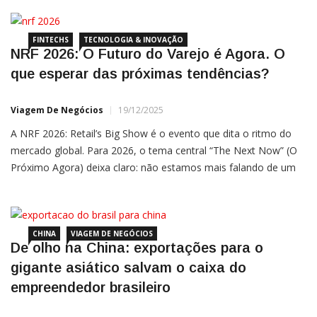
apenas um vizinho comercial para se tornar o “El
FINTECHS
TECNOLOGIA & INOVAÇÃO
NRF 2026: O Futuro do Varejo é Agora. O
que esperar das próximas tendências?
Viagem De Negócios
19/12/2025
A NRF 2026: Retail’s Big Show é o evento que dita o ritmo do
mercado global. Para 2026, o tema central “The Next Now” (O
Próximo Agora) deixa claro: não estamos mais falando de um
futuro distante, mas de tecnologias que precisam ser escaláveis
e lucrativas hoje. Se você está
CHINA
VIAGEM DE NEGÓCIOS
De olho na China: exportações para o
gigante asiático salvam o caixa do
empreendedor brasileiro