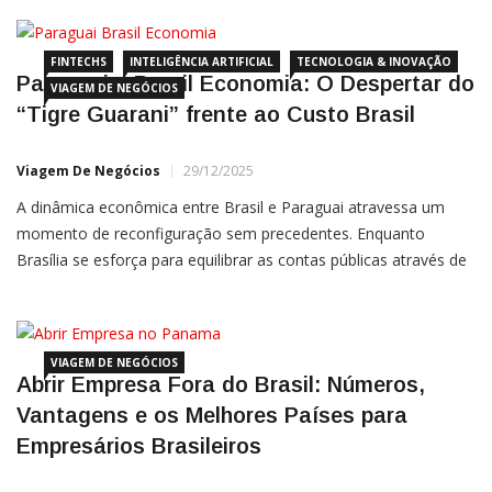
centro-americano vive um “boom” de interesse
FINTECHS
INTELIGÊNCIA ARTIFICIAL
TECNOLOGIA & INOVAÇÃO
Paraguai x Brasil Economia: O Despertar do
VIAGEM DE NEGÓCIOS
“Tigre Guarani” frente ao Custo Brasil
Viagem De Negócios
29/12/2025
A dinâmica econômica entre Brasil e Paraguai atravessa um
momento de reconfiguração sem precedentes. Enquanto
Brasília se esforça para equilibrar as contas públicas através de
uma complexa reforma no sistema de arrecadação, Assunção
observa o movimento de binóculos, posicionando-se como um
VIAGEM DE NEGÓCIOS
Abrir Empresa Fora do Brasil: Números,
Vantagens e os Melhores Países para
Empresários Brasileiros