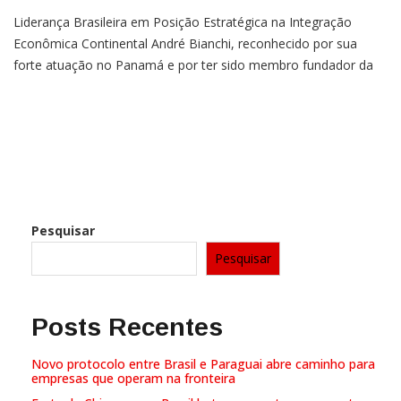
Liderança Brasileira em Posição Estratégica na Integração
Econômica Continental André Bianchi, reconhecido por sua
forte atuação no Panamá e por ter sido membro fundador da
Câmara de comercio Brasil Panamá, fez uma escolha
estratégica ao optar por direcionar seus esforços à Câmara de
Comércio e
Older Posts
Pesquisar
Pesquisar
Posts Recentes
Novo protocolo entre Brasil e Paraguai abre caminho para
empresas que operam na fronteira