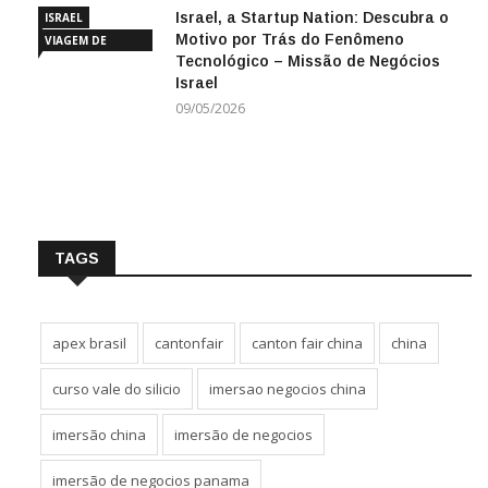
Israel, a Startup Nation: Descubra o
ISRAEL
Motivo por Trás do Fenômeno
VIAGEM DE
Tecnológico – Missão de Negócios
NEGÓCIOS
Israel
09/05/2026
TAGS
apex brasil
cantonfair
canton fair china
china
curso vale do silicio
imersao negocios china
imersão china
imersão de negocios
imersão de negocios panama