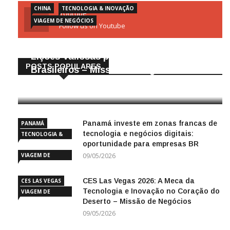
CHINA
TECNOLOGIA & INOVAÇÃO
Youtube
VIAGEM DE NEGÓCIOS
Follow us on Youtube
Gigantes da Tecnologia Chinesa:
Lições Valiosas para Empresários
POSTS POPULARES
Brasileiros – Missão de Negócios China
25/04/2026
Panamá investe em zonas francas de
PANAMÁ
tecnologia e negócios digitais:
TECNOLOGIA &
oportunidade para empresas BR
INOVAÇÃO
VIAGEM DE
09/05/2026
NEGÓCIOS
CES Las Vegas 2026: A Meca da
CES LAS VEGAS
Tecnologia e Inovação no Coração do
VIAGEM DE
Deserto – Missão de Negócios
NEGÓCIOS
09/05/2026