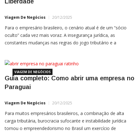
Liberdade
Viagem De Negócios
20/12/2025
Para o empresário brasileiro, o cenário atual é de um “sócio
oculto” cada vez mais voraz. A insegurança jurídica, as
constantes mudanças nas regras do jogo tributário e a
instabilidade política transformaram o ato de empreender no
Brasil em um exercício de sobrevivência. Se você
VIAGEM DE NEGÓCIOS
Guia completo: Como abrir uma empresa no
Paraguai
Viagem De Negócios
20/12/2025
Para muitos empresários brasileiros, a combinação de alta
carga tributária, burocracia sufocante e instabilidade jurídica
tornou o empreendedorismo no Brasil um exercício de
sobrevivência. Diante desse cenário, o Paraguai deixou de ser