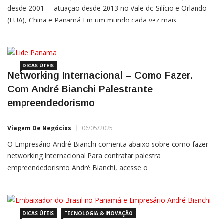
desde 2001 – atuação desde 2013 no Vale do Silício e Orlando
(EUA), China e Panamá Em um mundo cada vez mais
conectado, desenvolver uma rede de contatos internacional é
essencial para profissionais que desejam expandir suas
DICAS ÚTEIS
Networking Internacional – Como Fazer.
Com André Bianchi Palestrante
empreendedorismo
Viagem De Negócios
06/05/2025
O Empresário André Bianchi comenta abaixo sobre como fazer
networking Internacional Para contratar palestra
empreendedorismo André Bianchi, acesse o
site: www.palestranteempreendedorismo.com COMO FAZER
NETWORKING INTERNACIONAL Para contratar palestra
empreendedorismo André Bianchi, acesse o
DICAS ÚTEIS
TECNOLOGIA & INOVAÇÃO