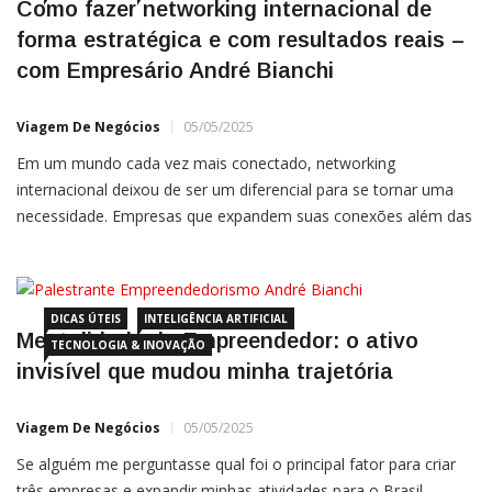
Como fazer networking internacional de
forma estratégica e com resultados reais –
com Empresário André Bianchi
Viagem De Negócios
05/05/2025
Em um mundo cada vez mais conectado, networking
internacional deixou de ser um diferencial para se tornar uma
necessidade. Empresas que expandem suas conexões além das
fronteiras ampliam oportunidades, antecipam tendências e
criam alianças estratégicas que impactam diretamente seus
resultados.
DICAS ÚTEIS
INTELIGÊNCIA ARTIFICIAL
Mentalidade do Empreendedor: o ativo
TECNOLOGIA & INOVAÇÃO
invisível que mudou minha trajetória
Viagem De Negócios
05/05/2025
Se alguém me perguntasse qual foi o principal fator para criar
três empresas e expandir minhas atividades para o Brasil,