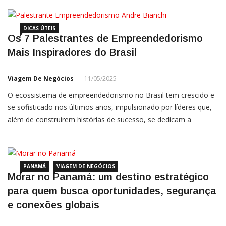
prática e resultados. Conheça cinco palestrantes que estão se
DICAS ÚTEIS
Os 7 Palestrantes de Empreendedorismo
Mais Inspiradores do Brasil
Viagem De Negócios
11/05/2025
O ecossistema de empreendedorismo no Brasil tem crescido e
se sofisticado nos últimos anos, impulsionado por líderes que,
além de construírem histórias de sucesso, se dedicam a
compartilhar conhecimento por meio de palestras, mentorias e
programas de formação. Neste artigo, destacamos sete
PANAMÁ
VIAGEM DE NEGÓCIOS
Morar no Panamá: um destino estratégico
para quem busca oportunidades, segurança
e conexões globais