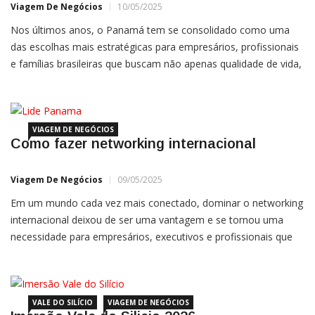
Viagem De Negócios
10/05/2025
Nos últimos anos, o Panamá tem se consolidado como uma
das escolhas mais estratégicas para empresários, profissionais
e famílias brasileiras que buscam não apenas qualidade de vida,
mas também um ambiente propício para negócios
internacionais. Morar no Panamá vai muito além de desfrutar
do
VIAGEM DE NEGÓCIOS
Como fazer networking internacional
Viagem De Negócios
09/05/2025
Em um mundo cada vez mais conectado, dominar o networking
internacional deixou de ser uma vantagem e se tornou uma
necessidade para empresários, executivos e profissionais que
buscam expandir seus negócios, abrir novos mercados e se
manter atualizados com as tendências globais. Mas, afinal,
VALE DO SILÍCIO
VIAGEM DE NEGÓCIOS