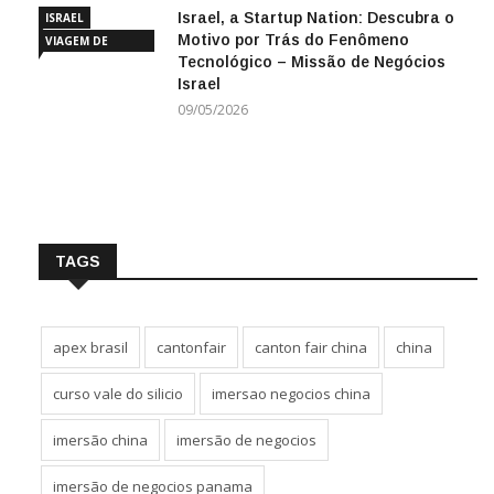
Israel, a Startup Nation: Descubra o
ISRAEL
Motivo por Trás do Fenômeno
VIAGEM DE
Tecnológico – Missão de Negócios
NEGÓCIOS
Israel
09/05/2026
TAGS
apex brasil
cantonfair
canton fair china
china
curso vale do silicio
imersao negocios china
imersão china
imersão de negocios
imersão de negocios panama