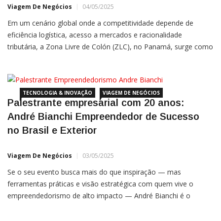
Viagem De Negócios
04/05/2025
Em um cenário global onde a competitividade depende de
eficiência logística, acesso a mercados e racionalidade
tributária, a Zona Livre de Colón (ZLC), no Panamá, surge como
uma peça-chave para empresas que querem exportar, escalar e
lucrar mais. Pouco conhecida no Brasil, mas extremamente
TECNOLOGIA & INOVAÇÃO
VIAGEM DE NEGÓCIOS
Palestrante empresarial com 20 anos:
André Bianchi Empreendedor de Sucesso
no Brasil e Exterior
Viagem De Negócios
03/05/2025
Se o seu evento busca mais do que inspiração — mas
ferramentas práticas e visão estratégica com quem vive o
empreendedorismo de alto impacto — André Bianchi é o
palestrante ideal. Com mais de 20 anos de experiência como
empresário, Bianchi fundou e vendeu empresas no Brasil,