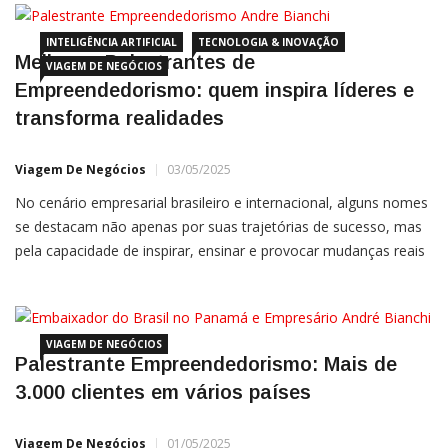
internacionalizou
INTELIGÊNCIA ARTIFICIAL
TECNOLOGIA & INOVAÇÃO
Melhores Palestrantes de
VIAGEM DE NEGÓCIOS
Empreendedorismo: quem inspira líderes e
transforma realidades
Viagem De Negócios
03/05/2025
No cenário empresarial brasileiro e internacional, alguns nomes
se destacam não apenas por suas trajetórias de sucesso, mas
pela capacidade de inspirar, ensinar e provocar mudanças reais
por meio de suas palestras. São empreendedores que traduzem
experiência prática em insights valiosos,
VIAGEM DE NEGÓCIOS
Palestrante Empreendedorismo: Mais de
3.000 clientes em vários países
Viagem De Negócios
01/05/2025