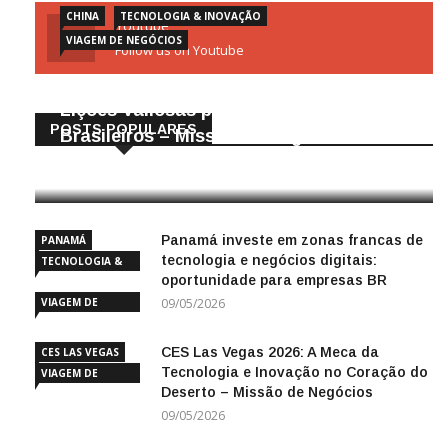
CHINA
TECNOLOGIA & INOVAÇÃO
Youtube
VIAGEM DE NEGÓCIOS
Follow us on Youtube
Gigantes da Tecnologia Chinesa:
Lições Valiosas para Empresários
POSTS POPULARES
Brasileiros – Missão de Negócios China
25/04/2026
Panamá investe em zonas francas de
PANAMÁ
tecnologia e negócios digitais:
TECNOLOGIA &
oportunidade para empresas BR
INOVAÇÃO
VIAGEM DE
09/05/2026
NEGÓCIOS
CES Las Vegas 2026: A Meca da
CES LAS VEGAS
Tecnologia e Inovação no Coração do
VIAGEM DE
Deserto – Missão de Negócios
NEGÓCIOS
09/05/2026