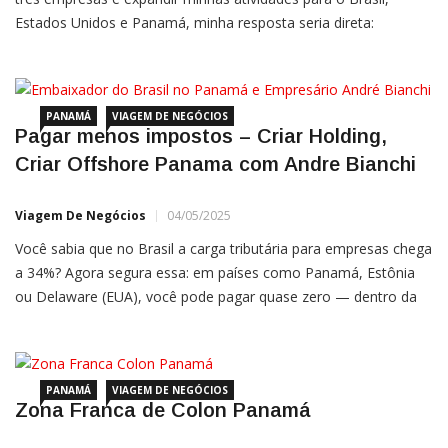
Estados Unidos e Panamá, minha resposta seria direta:
mentalidade. Não foi um plano perfeito. Não foi um investidor
mágico. E com certeza não foi sorte. A virada começou
PANAMÁ
VIAGEM DE NEGÓCIOS
Pagar menos impostos – Criar Holding,
Criar Offshore Panama com Andre Bianchi
Viagem De Negócios
04/05/2025
Você sabia que no Brasil a carga tributária para empresas chega
a 34%? Agora segura essa: em países como Panamá, Estônia
ou Delaware (EUA), você pode pagar quase zero — dentro da
lei. Não é mágica. Para mais informações sobre a 8ª Missão
Empresarial ao Panamá (Temas: Holding, Offshore e
PANAMÁ
VIAGEM DE NEGÓCIOS
Zona Franca de Colon Panamá