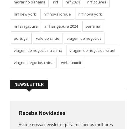
morar no panama
nrf
nrf 2024
nrf gouvea
nrf new york
nrf nova iorque
nrf nova york
nrf singapura
nrf singapura 2024
panama
portugal
vale do silicio
viagem de negocios
viagem de negocios a china
viagem de negocios israel
viagem negocios china
websummit
NEWSLETTER
Receba Novidades
Assine nossa newsletter para receber as melhores