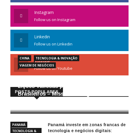
Instagram
Follow us on Instagram
Linkedin
Follow us on Linkedin
CHINA
TECNOLOGIA & INOVAÇÃO
Youtube
VIAGEM DE NEGÓCIOS
Follow us on Youtube
Gigantes da Tecnologia Chinesa:
Lições Valiosas para Empresários
POSTS POPULARES
Brasileiros – Missão de Negócios China
25/04/2026
Panamá investe em zonas francas de
PANAMÁ
tecnologia e negócios digitais:
TECNOLOGIA &