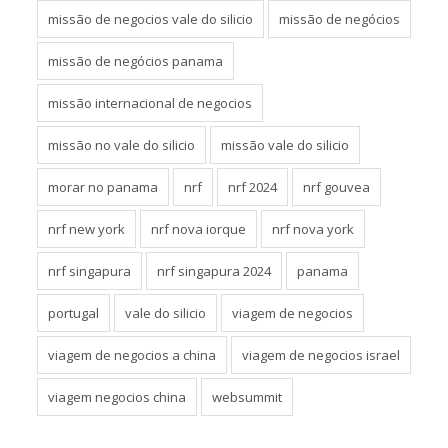
missão de negocios vale do silicio
missão de negócios
missão de negócios panama
missão internacional de negocios
missão no vale do silicio
missão vale do silicio
morar no panama
nrf
nrf 2024
nrf gouvea
nrf new york
nrf nova iorque
nrf nova york
nrf singapura
nrf singapura 2024
panama
portugal
vale do silicio
viagem de negocios
viagem de negocios a china
viagem de negocios israel
viagem negocios china
websummit