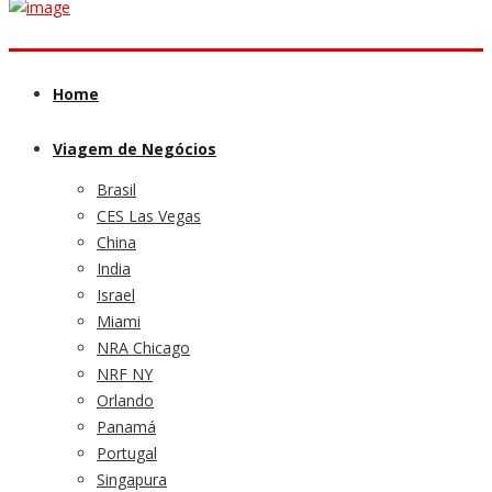
Home
Viagem de Negócios
Brasil
CES Las Vegas
China
India
Israel
Miami
NRA Chicago
NRF NY
Orlando
Panamá
Portugal
Singapura