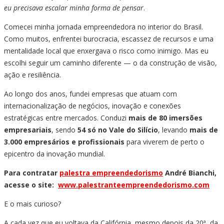
eu precisava escalar minha forma de pensar
.
Comecei minha jornada empreendedora no interior do Brasil.
Como muitos, enfrentei burocracia, escassez de recursos e uma
mentalidade local que enxergava o risco como inimigo. Mas eu
escolhi seguir um caminho diferente — o da construção de visão,
ação e resiliência.
Ao longo dos anos, fundei empresas que atuam com
internacionalização de negócios, inovação e conexões
estratégicas entre mercados. Conduzi
mais de 80 imersões
empresariais
, sendo
54 só no Vale do Silício
, levando
mais de
3.000 empresários e profissionais
para viverem de perto o
epicentro da inovação mundial.
Para contratar
palestra empreendedorismo
André Bianchi,
acesse o site:
www.palestranteempreendedorismo.com
E o mais curioso?
A cada vez que eu voltava da Califórnia, mesmo depois da 20ª, da