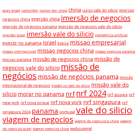
china
curso vale do silicio
imersao
apex brasil
cantonfair
canton fair china
imersão de negocios
imersão china
negocios china
imersão de negocios panama
imersão de negocios vale do silicio
imersão vale do silicio
imersão israel
inteligência artificial
missao empresarial
israel
investir no panama
lisboa
missao negocios china
missao internacional
missao negocios panama
missão de
missão de negocios china
missao panama
missão de
negocios vale do silicio
negócios
missão de negócios panama
missão
missão vale do
internacional de negocios
missão no vale do silicio
nrf 2024
nrf
silicio
morar no panama
nrf gouvea
nrf
nrf singapura
nrf nova york
new york
nrf nova iorque
nrf
vale do silicio
panama
singapura 2024
portugal
viagem de negocios
viagem de negocios a china
viagem
websummit
de negocios israel
viagem negocios china