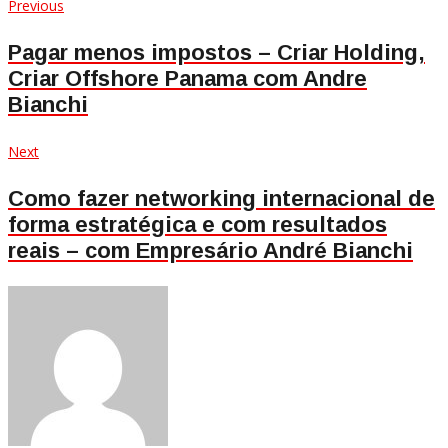
Navegação
Previous
Previous
post:
de
Pagar menos impostos – Criar Holding,
Criar Offshore Panama com Andre
Post
Bianchi
Next
Next
post:
Como fazer networking internacional de
forma estratégica e com resultados
reais – com Empresário André Bianchi