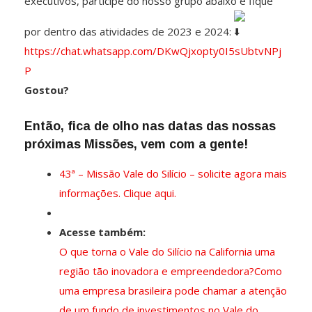
executivos, participe do nosso grupo abaixo e fique
por dentro das atividades de 2023 e 2024:
https://chat.whatsapp.com/DKwQjxopty0I5sUbtvNPj
P
Gostou?
Então, fica de olho nas datas das nossas
próximas Missões, vem com a gente!
43ª – Missão Vale do Silício – solicite agora mais
informações. Clique aqui.
Acesse também:
O que torna o Vale do Silício na California uma
região tão inovadora e empreendedora?
Como
uma empresa brasileira pode chamar a atenção
de um fundo de investimentos no Vale do