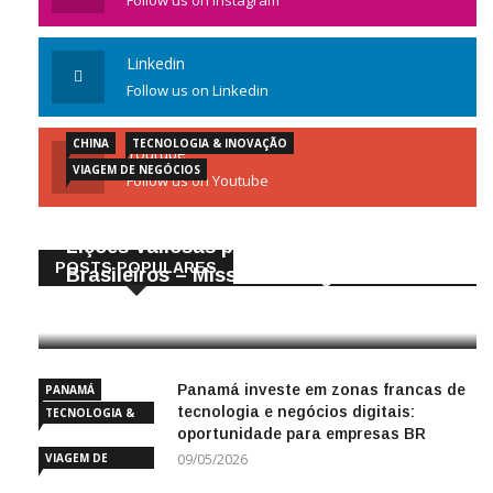
Follow us on Instagram
Linkedin
Follow us on Linkedin
CHINA
TECNOLOGIA & INOVAÇÃO
Youtube
VIAGEM DE NEGÓCIOS
Follow us on Youtube
Gigantes da Tecnologia Chinesa:
Lições Valiosas para Empresários
POSTS POPULARES
Brasileiros – Missão de Negócios China
25/04/2026
Panamá investe em zonas francas de
PANAMÁ
tecnologia e negócios digitais:
TECNOLOGIA &
oportunidade para empresas BR
INOVAÇÃO
VIAGEM DE
09/05/2026
NEGÓCIOS