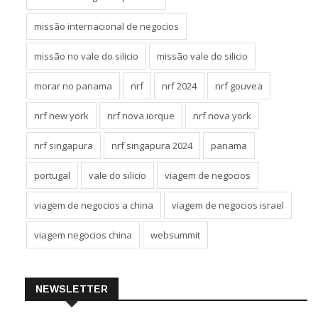
missão internacional de negocios
missão no vale do silicio
missão vale do silicio
morar no panama
nrf
nrf 2024
nrf gouvea
nrf new york
nrf nova iorque
nrf nova york
nrf singapura
nrf singapura 2024
panama
portugal
vale do silicio
viagem de negocios
viagem de negocios a china
viagem de negocios israel
viagem negocios china
websummit
NEWSLETTER