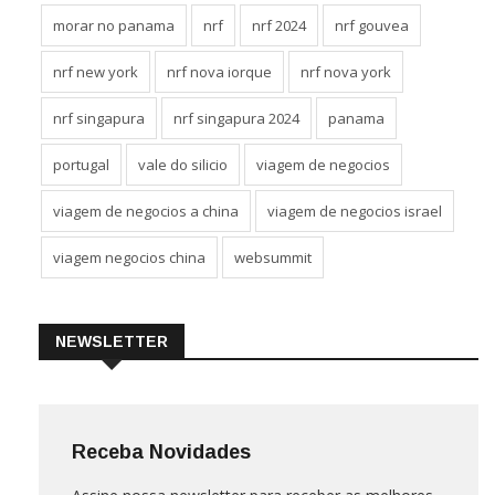
morar no panama
nrf
nrf 2024
nrf gouvea
nrf new york
nrf nova iorque
nrf nova york
nrf singapura
nrf singapura 2024
panama
portugal
vale do silicio
viagem de negocios
viagem de negocios a china
viagem de negocios israel
viagem negocios china
websummit
NEWSLETTER
Receba Novidades