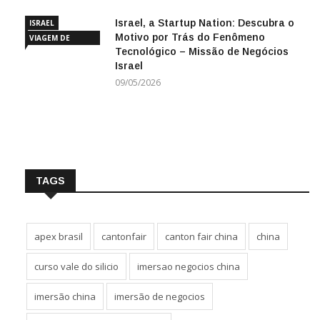
Israel, a Startup Nation: Descubra o
ISRAEL
Motivo por Trás do Fenômeno
VIAGEM DE
Tecnológico – Missão de Negócios
NEGÓCIOS
Israel
09/05/2026
TAGS
apex brasil
cantonfair
canton fair china
china
curso vale do silicio
imersao negocios china
imersão china
imersão de negocios