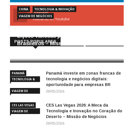
CHINA
TECNOLOGIA & INOVAÇÃO
Youtube
VIAGEM DE NEGÓCIOS
Follow us on Youtube
Gigantes da Tecnologia Chinesa:
Lições Valiosas para Empresários
POSTS POPULARES
Brasileiros – Missão de Negócios China
25/04/2026
Panamá investe em zonas francas de
PANAMÁ
tecnologia e negócios digitais:
TECNOLOGIA &
oportunidade para empresas BR
INOVAÇÃO
VIAGEM DE
09/05/2026
NEGÓCIOS
CES Las Vegas 2026: A Meca da
CES LAS VEGAS
Tecnologia e Inovação no Coração do
VIAGEM DE
Deserto – Missão de Negócios
NEGÓCIOS
09/05/2026