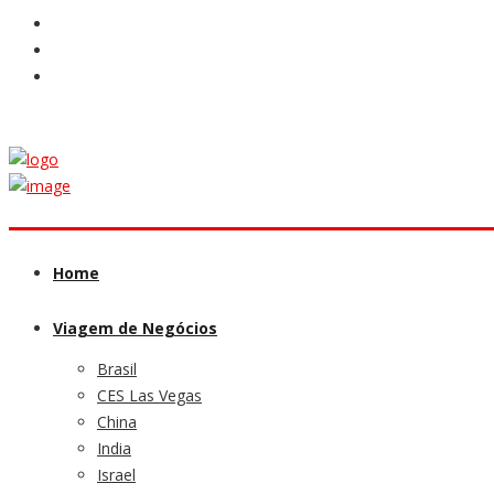
Home
Viagem de Negócios
Brasil
CES Las Vegas
China
India
Israel