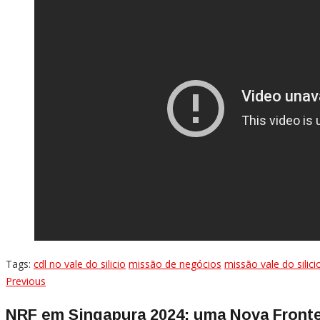
Tags:
cdl no vale do silicio
missão de negócios
missão vale do silici
Navegação
Previous
Previous
post:
de
NRF em Singapura 2024: uma Nova Frontei