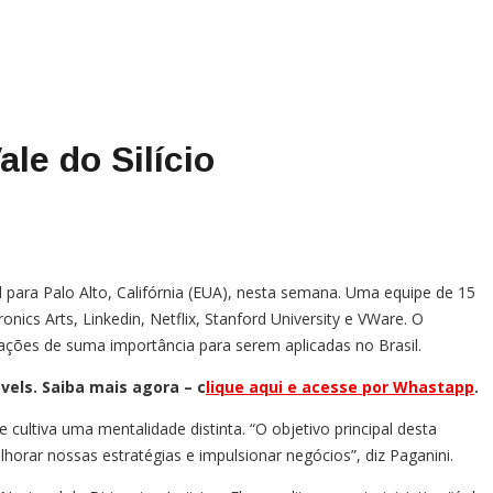
le do Silício
ara Palo Alto, Califórnia (EUA), nesta semana. Uma equipe de 15
ics Arts, Linkedin, Netflix, Stanford University e VWare. O
mações de suma importância para serem aplicadas no Brasil.
vels. Saiba mais agora – c
lique aqui e acesse por Whastapp
.
ultiva uma mentalidade distinta. “O objetivo principal desta
ar nossas estratégias e impulsionar negócios”, diz Paganini.