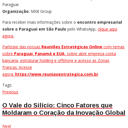
Paraguai
Organização:
MX8 Group
Para receber mais informações sobre o
encontro empresarial
sobre o Paraguai em São Paulo
pelo WhatsApp,
clique aqui
agora.
Participe das nossas
Reuniões Estratégicas Online
com temas
sobre
Paraguai, Panamá e EUA
, sobre abrir empresa,conta
bancaria, estruturar holding e offshore e acesso as Zonas
Francas. Acesse
agora:
https://www.reuniaoestrategica.com.br
Tags:
Navegação
Previous
Previous
post:
de
O Vale do Silício: Cinco Fatores que
Moldaram o Coração da Inovação Global
Post
Next
Next