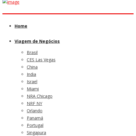
Home
Viagem de Negócios
Brasil
CES Las Vegas
China
India
Israel
Miami
NRA Chicago
NRF NY
Orlando
Panamá
Portugal
Singapura