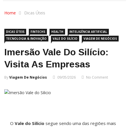
Home
Dicas Úteis
DICAS ÚTEIS
FINTECHS
HEALTH
INTELIGÊNCIA ARTIFICIAL
TECNOLOGIA & INOVAÇÃO
VALE DO SILÍCIO
VIAGEM DE NEGÓCIOS
Imersão Vale Do Silício:
Visita As Empresas
By
Viagem De Negócios
09/05/2026
No Comment
O
Vale do Silício
segue sendo uma das regiões mais