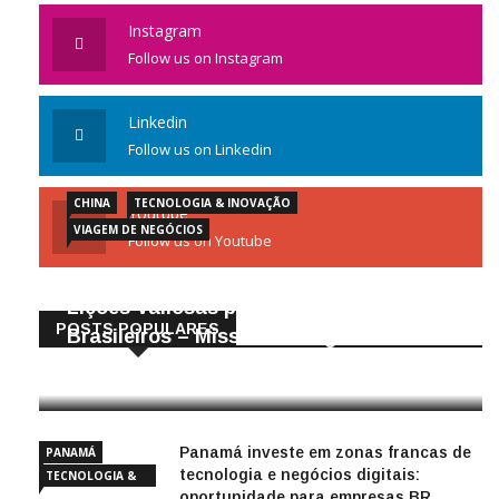
Instagram
Follow us on Instagram
Linkedin
Follow us on Linkedin
CHINA
TECNOLOGIA & INOVAÇÃO
Youtube
VIAGEM DE NEGÓCIOS
Follow us on Youtube
Gigantes da Tecnologia Chinesa:
Lições Valiosas para Empresários
POSTS POPULARES
Brasileiros – Missão de Negócios China
25/04/2026
Panamá investe em zonas francas de
PANAMÁ
tecnologia e negócios digitais:
TECNOLOGIA &
oportunidade para empresas BR
INOVAÇÃO