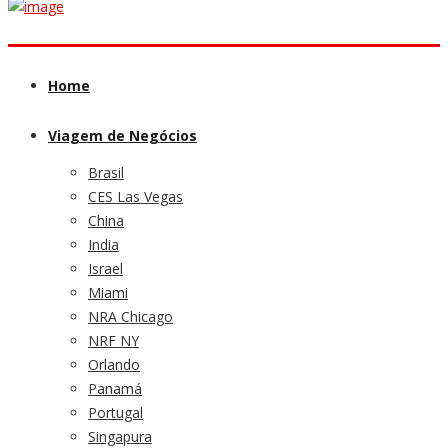
Home
Viagem de Negócios
Brasil
CES Las Vegas
China
India
Israel
Miami
NRA Chicago
NRF NY
Orlando
Panamá
Portugal
Singapura