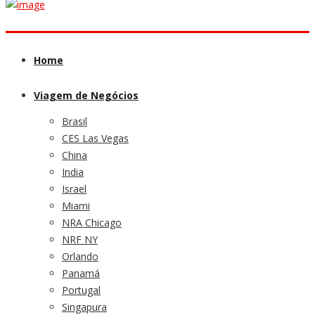
Home
Viagem de Negócios
Brasil
CES Las Vegas
China
India
Israel
Miami
NRA Chicago
NRF NY
Orlando
Panamá
Portugal
Singapura