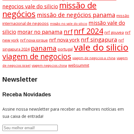
missão de
negocios vale do silicio
negócios
missão de negócios panama
missão
missão vale do
internacional de negocios
missão no vale do silicio
nrf 2024
nrf
silicio
morar no panama
nrf gouvea
nrf
nrf singapura
nrf nova york
new york
nrf nova iorque
nrf
vale do silicio
panama
singapura 2024
portugal
viagem de negocios
viagem de negocios a china
viagem
websummit
de negocios israel
viagem negocios china
Newsletter
Receba Novidades
Assine nossa newsletter para receber as melhores notícias em
sua caixa de entrada!