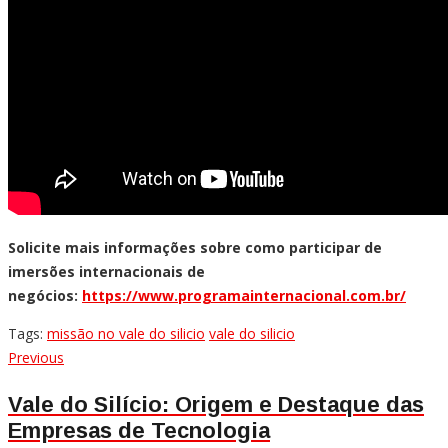
Solicite mais informações sobre como participar de
imersões internacionais de
negócios:
https://www.programainternacional.com.br/
Tags:
missão no vale do silicio
vale do silicio
Navegação
Previous
Previous
post:
de
Vale do Silício: Origem e Destaque das
Empresas de Tecnologia
Post