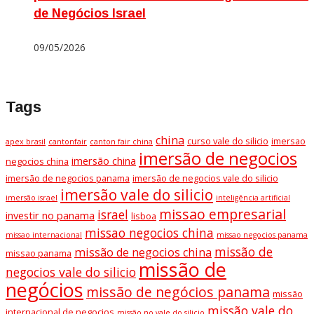
de Negócios Israel
09/05/2026
Tags
china
curso vale do silicio
imersao
apex brasil
cantonfair
canton fair china
imersão de negocios
imersão china
negocios china
imersão de negocios panama
imersão de negocios vale do silicio
imersão vale do silicio
imersão israel
inteligência artificial
missao empresarial
israel
investir no panama
lisboa
missao negocios china
missao internacional
missao negocios panama
missão de
missão de negocios china
missao panama
missão de
negocios vale do silicio
negócios
missão de negócios panama
missão
missão vale do
internacional de negocios
missão no vale do silicio