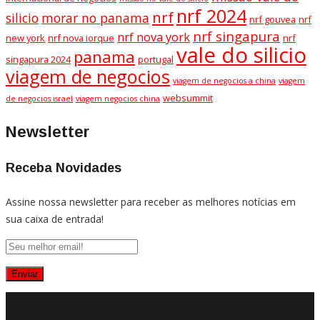
nrf 2024
nrf
silicio
morar no panama
nrf gouvea
nrf
nrf singapura
nrf nova york
new york
nrf nova iorque
nrf
vale do silicio
panama
singapura 2024
portugal
viagem de negocios
viagem de negocios a china
viagem
websummit
de negocios israel
viagem negocios china
Newsletter
Receba Novidades
Assine nossa newsletter para receber as melhores notícias em
sua caixa de entrada!