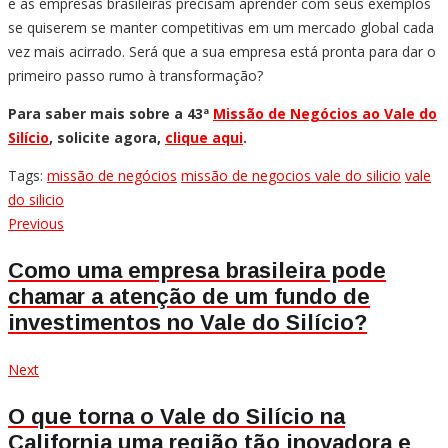
e as empresas brasileiras precisam aprender com seus exemplos
se quiserem se manter competitivas em um mercado global cada
vez mais acirrado. Será que a sua empresa está pronta para dar o
primeiro passo rumo à transformação?
Para saber mais sobre a 43ª
Missão de Negócios ao Vale do
Silício
, solicite agora,
clique aqui
.
Tags:
missão de negócios
missão de negocios vale do silicio
vale
do silicio
Navegação
Previous
Previous
post:
de
Como uma empresa brasileira pode
chamar a atenção de um fundo de
Post
investimentos no Vale do Silício?
Next
Next
post:
O que torna o Vale do Silício na
California uma região tão inovadora e