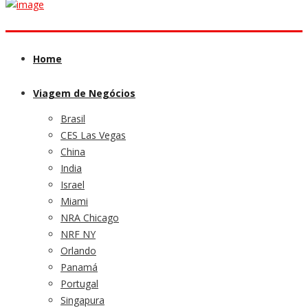
Home
Viagem de Negócios
Brasil
CES Las Vegas
China
India
Israel
Miami
NRA Chicago
NRF NY
Orlando
Panamá
Portugal
Singapura