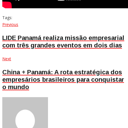
Tags:
Navegação
Previous
Previous
post:
de
LIDE Panamá realiza missão empresarial
com três grandes eventos em dois dias
Post
Next
Next
post:
China + Panamá: A rota estratégica dos
empresários brasileiros para conquistar
o mundo