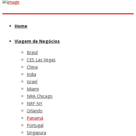
Home
Viagem de Negócios
Brasil
CES Las Vegas
China
India
Israel
Miami
NRA Chicago
NRF NY
Orlando
Panamá
Portugal
Singapura