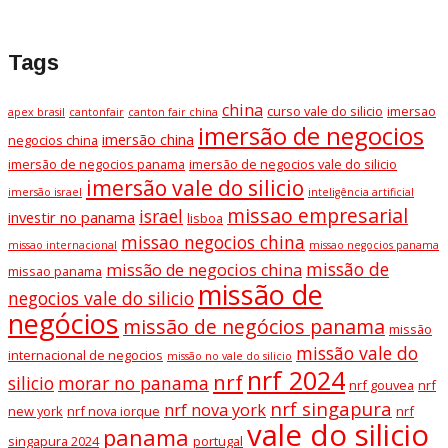
Tags
china
curso vale do silicio
imersao
apex brasil
cantonfair
canton fair china
imersão de negocios
imersão china
negocios china
imersão de negocios panama
imersão de negocios vale do silicio
imersão vale do silicio
imersão israel
inteligência artificial
missao empresarial
israel
investir no panama
lisboa
missao negocios china
missao internacional
missao negocios panama
missão de
missão de negocios china
missao panama
missão de
negocios vale do silicio
negócios
missão de negócios panama
missão
missão vale do
internacional de negocios
missão no vale do silicio
nrf 2024
nrf
silicio
morar no panama
nrf gouvea
nrf
nrf singapura
nrf nova york
new york
nrf nova iorque
nrf
vale do silicio
panama
singapura 2024
portugal