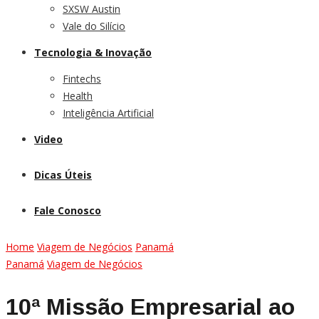
SXSW Austin
Vale do Silício
Tecnologia & Inovação
Fintechs
Health
Inteligência Artificial
Video
Dicas Úteis
Fale Conosco
Home
Viagem de Negócios
Panamá
Panamá
Viagem de Negócios
10ª Missão Empresarial ao