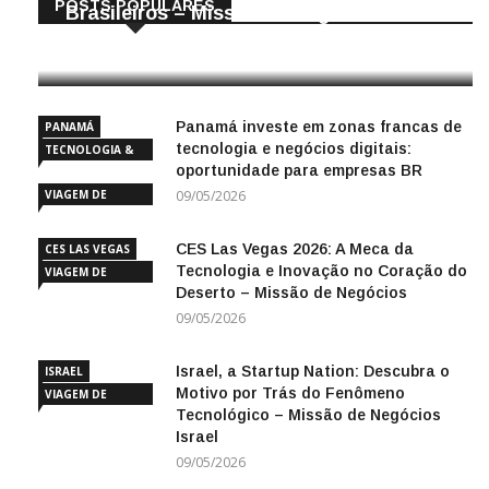
POSTS POPULARES
Brasileiros – Missão de Negócios China
25/04/2026
Panamá investe em zonas francas de
PANAMÁ
tecnologia e negócios digitais:
TECNOLOGIA &
oportunidade para empresas BR
INOVAÇÃO
VIAGEM DE
09/05/2026
NEGÓCIOS
CES Las Vegas 2026: A Meca da
CES LAS VEGAS
Tecnologia e Inovação no Coração do
VIAGEM DE
Deserto – Missão de Negócios
NEGÓCIOS
09/05/2026
Israel, a Startup Nation: Descubra o
ISRAEL
Motivo por Trás do Fenômeno
VIAGEM DE
Tecnológico – Missão de Negócios
NEGÓCIOS
Israel
09/05/2026