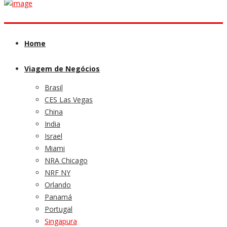
Home
Viagem de Negócios
Brasil
CES Las Vegas
China
India
Israel
Miami
NRA Chicago
NRF NY
Orlando
Panamá
Portugal
Singapura