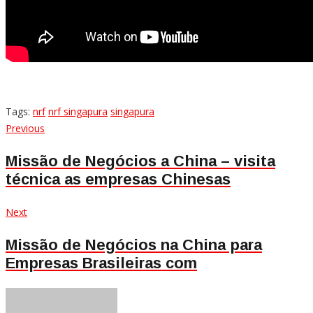
Tags:
nrf
nrf singapura
singapura
Navegação
Previous
Previous
post:
de
Missão de Negócios a China – visita
técnica as empresas Chinesas
Post
Next
Next
post:
Missão de Negócios na China para
Empresas Brasileiras com