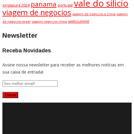
vale do silicio
panama
singapura 2024
portugal
viagem de negocios
viagem de negocios a china
viagem
websummit
de negocios israel
viagem negocios china
Newsletter
Receba Novidades
Assine nossa newsletter para receber as melhores notícias em
sua caixa de entrada!