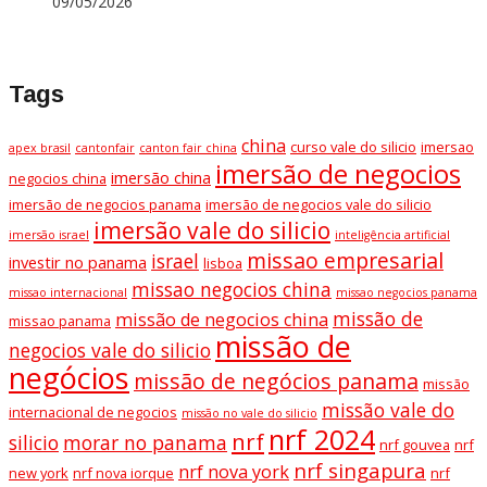
09/05/2026
Tags
china
curso vale do silicio
imersao
apex brasil
cantonfair
canton fair china
imersão de negocios
imersão china
negocios china
imersão de negocios panama
imersão de negocios vale do silicio
imersão vale do silicio
imersão israel
inteligência artificial
missao empresarial
israel
investir no panama
lisboa
missao negocios china
missao internacional
missao negocios panama
missão de
missão de negocios china
missao panama
missão de
negocios vale do silicio
negócios
missão de negócios panama
missão
missão vale do
internacional de negocios
missão no vale do silicio
nrf 2024
nrf
silicio
morar no panama
nrf gouvea
nrf
nrf singapura
nrf nova york
new york
nrf nova iorque
nrf