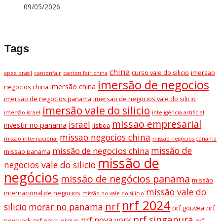
09/05/2026
Tags
china
curso vale do silicio
imersao
apex brasil
cantonfair
canton fair china
imersão de negocios
imersão china
negocios china
imersão de negocios panama
imersão de negocios vale do silicio
imersão vale do silicio
imersão israel
inteligência artificial
missao empresarial
israel
investir no panama
lisboa
missao negocios china
missao internacional
missao negocios panama
missão de
missão de negocios china
missao panama
missão de
negocios vale do silicio
negócios
missão de negócios panama
missão
missão vale do
internacional de negocios
missão no vale do silicio
nrf 2024
nrf
silicio
morar no panama
nrf gouvea
nrf
nrf singapura
nrf nova york
new york
nrf nova iorque
nrf