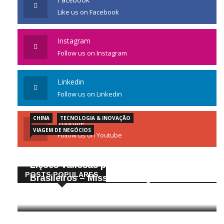
Like us on Facebook
Instagram
Follow us on Instagram
Linkedin
Follow us on Linkedin
CHINA
TECNOLOGIA & INOVAÇÃO
Youtube
VIAGEM DE NEGÓCIOS
Follow us on Youtube
Gigantes da Tecnologia Chinesa:
Lições Valiosas para Empresários
POSTS POPULARES
Brasileiros – Missão de Negócios China
25/04/2026