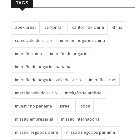
TAGS
apex brasil
cantonfair
canton fair china
china
curso vale do silicio
imersao negocios china
imersão china
imersão de negocios
imersão de negocios panama
imersão de negocios vale do silicio
imersão israel
imersão vale do silicio
inteligência artificial
investir no panama
israel
lisboa
missao empresarial
missao internacional
missao negocios china
missao negocios panama