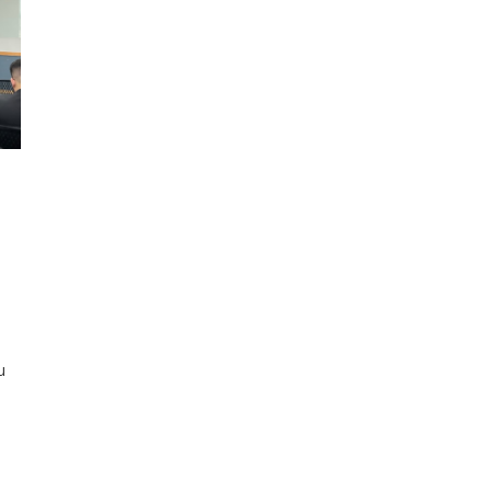
u
or
ima