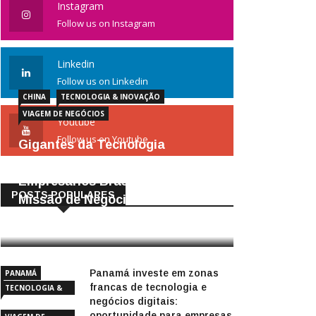
Instagram
Follow us on Instagram
Linkedin
Follow us on Linkedin
CHINA
TECNOLOGIA & INOVAÇÃO
VIAGEM DE NEGÓCIOS
Youtube
Follow us on Youtube
Gigantes da Tecnologia
Chinesa: Lições Valiosas para
Empresários Brasileiros –
POSTS POPULARES
Missão de Negócios China
25/04/2026
Panamá investe em zonas
PANAMÁ
francas de tecnologia e
TECNOLOGIA &
negócios digitais:
INOVAÇÃO
oportunidade para empresas