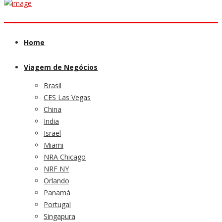
Home
Viagem de Negócios
Brasil
CES Las Vegas
China
India
Israel
Miami
NRA Chicago
NRF NY
Orlando
Panamá
Portugal
Singapura