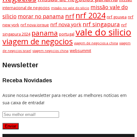
missão vale do
internacional de negocios
missão no vale do silicio
nrf 2024
nrf
silicio
morar no panama
nrf gouvea
nrf
nrf singapura
nrf nova york
new york
nrf nova iorque
nrf
vale do silicio
panama
singapura 2024
portugal
viagem de negocios
viagem de negocios a china
viagem
websummit
de negocios israel
viagem negocios china
Newsletter
Receba Novidades
Assine nossa newsletter para receber as melhores notícias em
sua caixa de entrada!