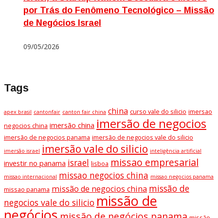
por Trás do Fenômeno Tecnológico – Missão
de Negócios Israel
09/05/2026
Tags
china
curso vale do silicio
imersao
apex brasil
cantonfair
canton fair china
imersão de negocios
imersão china
negocios china
imersão de negocios panama
imersão de negocios vale do silicio
imersão vale do silicio
imersão israel
inteligência artificial
missao empresarial
israel
investir no panama
lisboa
missao negocios china
missao internacional
missao negocios panama
missão de
missão de negocios china
missao panama
missão de
negocios vale do silicio
negócios
missão de negócios panama
missão