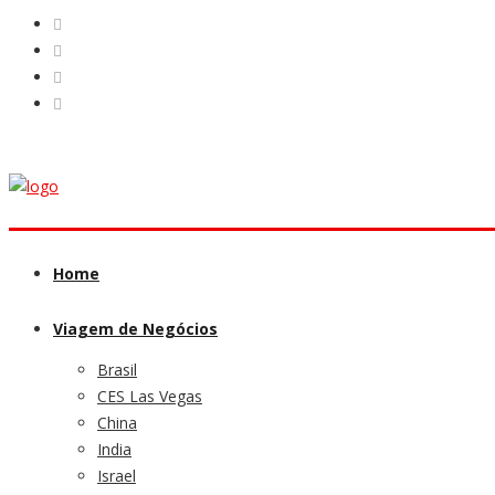
Home
Viagem de Negócios
Brasil
CES Las Vegas
China
India
Israel