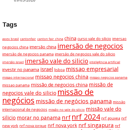
Tags
china
curso vale do silicio
imersao
apex brasil
cantonfair
canton fair china
imersão de negocios
imersão china
negocios china
imersão de negocios panama
imersão de negocios vale do silicio
imersão vale do silicio
imersão israel
inteligência artificial
missao empresarial
israel
investir no panama
lisboa
missao negocios china
missao internacional
missao negocios panama
missão de
missão de negocios china
missao panama
missão de
negocios vale do silicio
negócios
missão de negócios panama
missão
missão vale do
internacional de negocios
missão no vale do silicio
nrf 2024
nrf
silicio
morar no panama
nrf gouvea
nrf
nrf singapura
nrf nova york
new york
nrf nova iorque
nrf