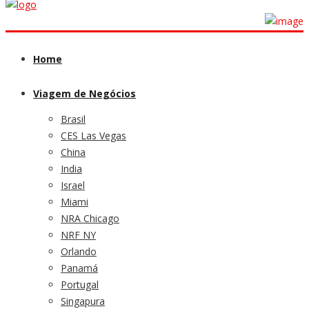
Home
Viagem de Negócios
Brasil
CES Las Vegas
China
India
Israel
Miami
NRA Chicago
NRF NY
Orlando
Panamá
Portugal
Singapura