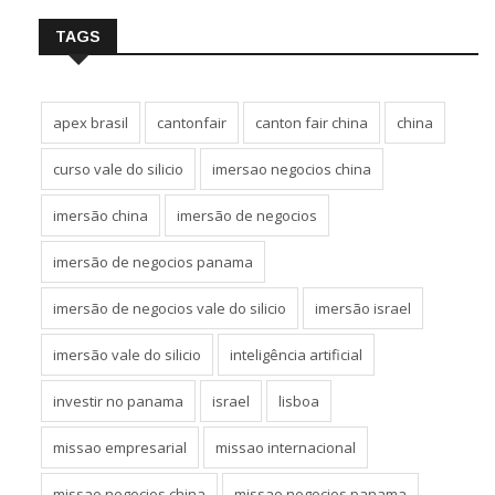
TAGS
apex brasil
cantonfair
canton fair china
china
curso vale do silicio
imersao negocios china
imersão china
imersão de negocios
imersão de negocios panama
imersão de negocios vale do silicio
imersão israel
imersão vale do silicio
inteligência artificial
investir no panama
israel
lisboa
missao empresarial
missao internacional
missao negocios china
missao negocios panama