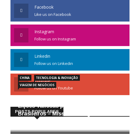
Facebook
Like us on Facebook
Instagram
Follow us on Instagram
Linkedin
Follow us on Linkedin
CHINA
TECNOLOGIA & INOVAÇÃO
Youtube
VIAGEM DE NEGÓCIOS
Follow us on Youtube
Gigantes da Tecnologia Chinesa:
Lições Valiosas para Empresários
POSTS POPULARES
Brasileiros – Missão de Negócios China
25/04/2026