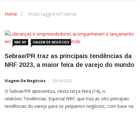
Home
Posts tagged nrf sebrae
NRF NY
VIAGEM DE NEGÓCIOS
Sebrae/PR traz as principais tendências da
NRF 2023, a maior feira de varejo do mundo
Viagem De Negócios
30/06/2023
O Sebrae/PR apresentou, nesta terça-feira (14), o
relatório Tendências: Especial NRF, que traz as oito principais
tendências do varejo para os pequenos negócios, com base na
NRF 2023 – Retail´s Big Show, a maior feira de varejo do
mundo, realizada no mês de janeiro, em Nova York, nos
Estados