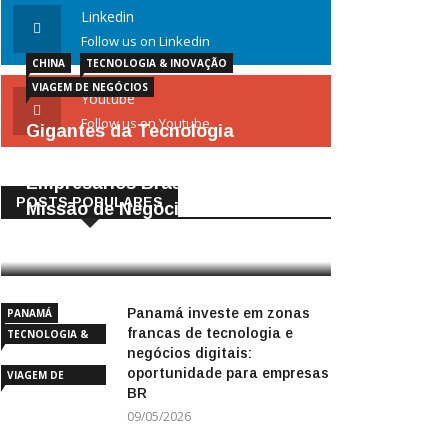
Linkedin
Follow us on Linkedin
CHINA
TECNOLOGIA & INOVAÇÃO
VIAGEM DE NEGÓCIOS
Youtube
Follow us on Youtube
Gigantes da Tecnologia
Chinesa: Lições Valiosas para
Empresários Brasileiros –
POSTS POPULARES
Missão de Negócios China
25/04/2026
Panamá investe em zonas
PANAMÁ
francas de tecnologia e
TECNOLOGIA &
negócios digitais:
INOVAÇÃO
oportunidade para empresas
VIAGEM DE
BR
NEGÓCIOS
09/05/2026