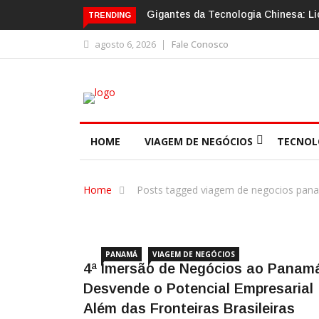
Gigantes da Tecnologia Chinesa: Li
TRENDING
agosto 6, 2026
Fale Conosco
HOME
VIAGEM DE NEGÓCIOS
TECNOL
Home
Posts tagged viagem de negocios pan
PANAMÁ
VIAGEM DE NEGÓCIOS
4ª Imersão de Negócios ao Panam
Desvende o Potencial Empresarial
Além das Fronteiras Brasileiras