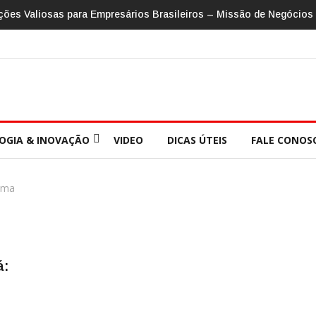
ções Valiosas para Empresários Brasileiros – Missão de Negócios
OGIA & INOVAÇÃO
VIDEO
DICAS ÚTEIS
FALE CONOS
ama
á: