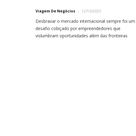
Viagem De Negócios
12/10/2023
Desbravar o mercado internacional sempre foi um
desafio cobiçado por empreendedores que
vislumbram oportunidades além das fronteiras
nacionais. A 4ª Imersão de Negócios ao Panamá,
liderada pelo renomado Andre Bianchi, sócio da
Global Networking, vai além de uma simples viag
de negócios: é a