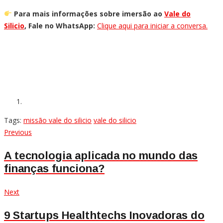
Para mais informações sobre imersão ao
Vale do
Silicio
,
Fale no WhatsApp:
Clique aqui para iniciar a conversa.
Tags:
missão vale do silicio
vale do silicio
Navegação
Previous
Previous
post:
de
A tecnologia aplicada no mundo das
finanças funciona?
Post
Next
Next
post:
9 Startups Healthtechs Inovadoras do