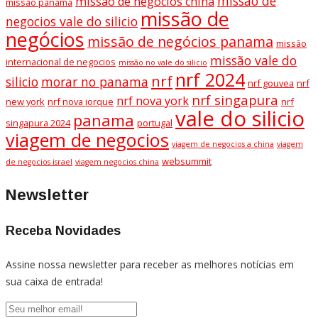
missão de
missão de negocios china
missao panama
missão de
negocios vale do silicio
negócios
missão de negócios panama
missão
missão vale do
internacional de negocios
missão no vale do silicio
nrf 2024
nrf
silicio
morar no panama
nrf gouvea
nrf
nrf singapura
nrf nova york
new york
nrf nova iorque
nrf
vale do silicio
panama
singapura 2024
portugal
viagem de negocios
viagem de negocios a china
viagem
websummit
de negocios israel
viagem negocios china
Newsletter
Receba Novidades
Assine nossa newsletter para receber as melhores notícias em
sua caixa de entrada!