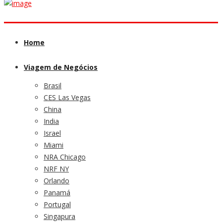
Home
Viagem de Negócios
Brasil
CES Las Vegas
China
India
Israel
Miami
NRA Chicago
NRF NY
Orlando
Panamá
Portugal
Singapura