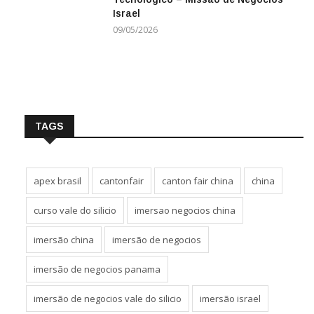
NEGÓCIOS
Israel
09/05/2026
TAGS
apex brasil
cantonfair
canton fair china
china
curso vale do silicio
imersao negocios china
imersão china
imersão de negocios
imersão de negocios panama
imersão de negocios vale do silicio
imersão israel