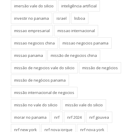
imersão vale do silicio
inteligência artificial
investir no panama
israel
lisboa
missao empresarial
missao internacional
missao negocios china
missao negocios panama
missao panama
missão de negocios china
missão de negocios vale do silicio
missão de negócios
missão de negócios panama
missão internacional de negocios
missão no vale do silicio
missão vale do silicio
morar no panama
nrf
nrf 2024
nrf gouvea
nrf new york
nrf nova iorque
nrf nova york