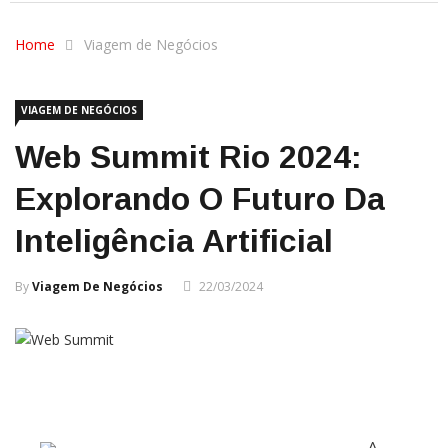
Home
Viagem de Negócios
VIAGEM DE NEGÓCIOS
Web Summit Rio 2024:
Explorando O Futuro Da
Inteligência Artificial
By
Viagem De Negócios
22/03/2024
A