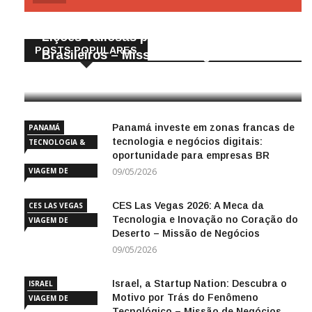
Gigantes da Tecnologia Chinesa:
Lições Valiosas para Empresários
POSTS POPULARES
Brasileiros – Missão de Negócios China
25/04/2026
Panamá investe em zonas francas de
PANAMÁ
tecnologia e negócios digitais:
TECNOLOGIA &
oportunidade para empresas BR
INOVAÇÃO
VIAGEM DE
09/05/2026
NEGÓCIOS
CES Las Vegas 2026: A Meca da
CES LAS VEGAS
Tecnologia e Inovação no Coração do
VIAGEM DE
Deserto – Missão de Negócios
NEGÓCIOS
09/05/2026
Israel, a Startup Nation: Descubra o
ISRAEL
Motivo por Trás do Fenômeno
VIAGEM DE
Tecnológico – Missão de Negócios