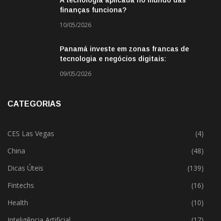
A tecnologia aplicada no mundo das
finanças funciona?
10/05/2026
Panamá investe em zonas francas de
tecnologia e negócios digitais:
oportunidade para empresas BR
09/05/2026
CATEGORIAS
CES Las Vegas
(4)
China
(48)
Dicas Úteis
(139)
Fintechs
(16)
Health
(10)
Inteligência Artificial
(17)