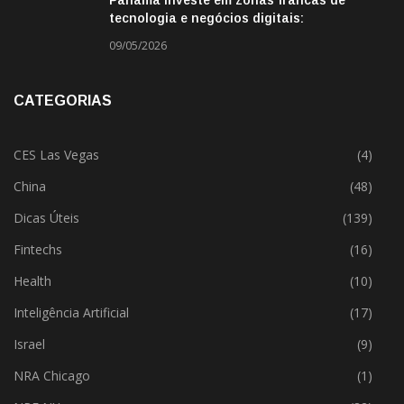
Panamá investe em zonas francas de
tecnologia e negócios digitais:
oportunidade para empresas BR
09/05/2026
CATEGORIAS
CES Las Vegas
(4)
China
(48)
Dicas Úteis
(139)
Fintechs
(16)
Health
(10)
Inteligência Artificial
(17)
Israel
(9)
NRA Chicago
(1)