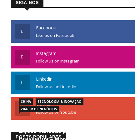
SIGA-NOS
Facebook
Like us on Facebook
Instagram
Follow us on Instagram
Linkedin
Follow us on Linkedin
CHINA
TECNOLOGIA & INOVAÇÃO
Youtube
VIAGEM DE NEGÓCIOS
Follow us on Youtube
Gigantes da Tecnologia Chinesa:
Lições Valiosas para Empresários
POSTS POPULARES
Brasileiros – Missão de Negócios China