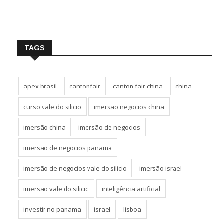
TAGS
apex brasil
cantonfair
canton fair china
china
curso vale do silicio
imersao negocios china
imersão china
imersão de negocios
imersão de negocios panama
imersão de negocios vale do silicio
imersão israel
imersão vale do silicio
inteligência artificial
investir no panama
israel
lisboa