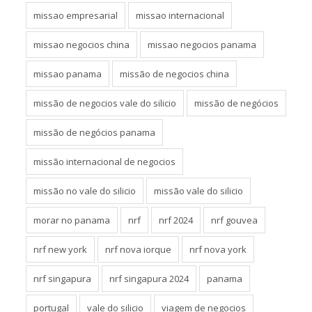
missao empresarial
missao internacional
missao negocios china
missao negocios panama
missao panama
missão de negocios china
missão de negocios vale do silicio
missão de negócios
missão de negócios panama
missão internacional de negocios
missão no vale do silicio
missão vale do silicio
morar no panama
nrf
nrf 2024
nrf gouvea
nrf new york
nrf nova iorque
nrf nova york
nrf singapura
nrf singapura 2024
panama
portugal
vale do silicio
viagem de negocios