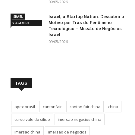
09/05/2026
Israel, a Startup Nation: Descubra o
ISRAEL
Motivo por Trás do Fenômeno
VIAGEM DE
Tecnológico – Missão de Negócios
NEGÓCIOS
Israel
09/05/2026
TAGS
apex brasil
cantonfair
canton fair china
china
curso vale do silicio
imersao negocios china
imersão china
imersão de negocios