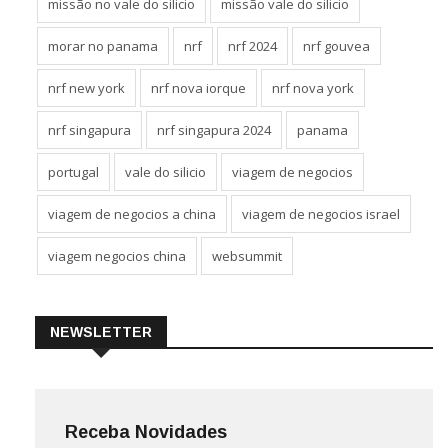
missão no vale do silicio
missão vale do silicio
morar no panama
nrf
nrf 2024
nrf gouvea
nrf new york
nrf nova iorque
nrf nova york
nrf singapura
nrf singapura 2024
panama
portugal
vale do silicio
viagem de negocios
viagem de negocios a china
viagem de negocios israel
viagem negocios china
websummit
NEWSLETTER
Receba Novidades