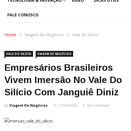
TECNOLOGIA & INOVAÇÃO
VIDEO
DICAS ÚTEIS
FALE CONOSCO
Home
Viagem de Negócios
Vale do Silício
VALE DO SILÍCIO
VIAGEM DE NEGÓCIOS
Empresários Brasileiros
Vivem Imersão No Vale Do
Silício Com Janguiê Diniz
By
Viagem De Negócios
11/06/2026
No Comment