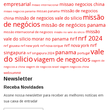
empresarial
missao negocios china
missao internacional
missão de negocios
missao panama
missao negocios panama
missão
missão de negocios vale do silicio
china
de negócios
missão de negócios panama
missão
missão internacional de negocios
missão no vale do silicio
nrf 2024
nrf
vale do silicio
morar no panama
nrf
nrf nova york
nrf gouvea
nrf new york
nrf nova iorque
vale
panama
singapura
nrf singapura 2024
portugal
do silicio
viagem de negocios
viagem de
negocios a china
viagem de negocios israel
viagem negocios china
websummit
Newsletter
Receba Novidades
Assine nossa newsletter para receber as melhores notícias em
sua caixa de entrada!