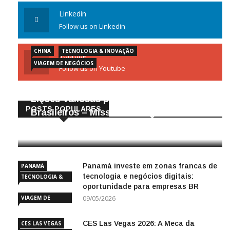
Linkedin
Follow us on Linkedin
CHINA
TECNOLOGIA & INOVAÇÃO
Youtube
VIAGEM DE NEGÓCIOS
Follow us on Youtube
Gigantes da Tecnologia Chinesa:
Lições Valiosas para Empresários
POSTS POPULARES
Brasileiros – Missão de Negócios China
25/04/2026
Panamá investe em zonas francas de
PANAMÁ
tecnologia e negócios digitais:
TECNOLOGIA &
oportunidade para empresas BR
INOVAÇÃO
VIAGEM DE
09/05/2026
NEGÓCIOS
CES Las Vegas 2026: A Meca da
CES LAS VEGAS