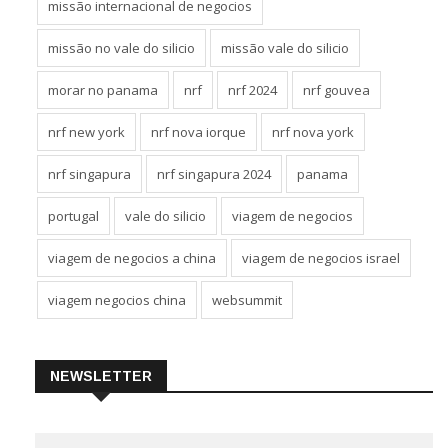
missão internacional de negocios
missão no vale do silicio
missão vale do silicio
morar no panama
nrf
nrf 2024
nrf gouvea
nrf new york
nrf nova iorque
nrf nova york
nrf singapura
nrf singapura 2024
panama
portugal
vale do silicio
viagem de negocios
viagem de negocios a china
viagem de negocios israel
viagem negocios china
websummit
NEWSLETTER