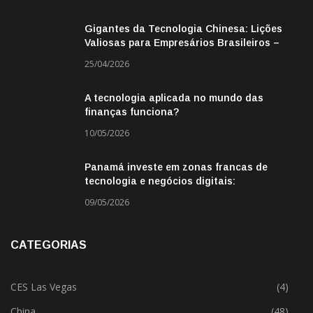
Gigantes da Tecnologia Chinesa: Lições
Valiosas para Empresários Brasileiros –
Missão de Negócios China
25/04/2026
A tecnologia aplicada no mundo das
finanças funciona?
10/05/2026
Panamá investe em zonas francas de
tecnologia e negócios digitais:
oportunidade para empresas BR
09/05/2026
CATEGORIAS
CES Las Vegas
(4)
China
(48)